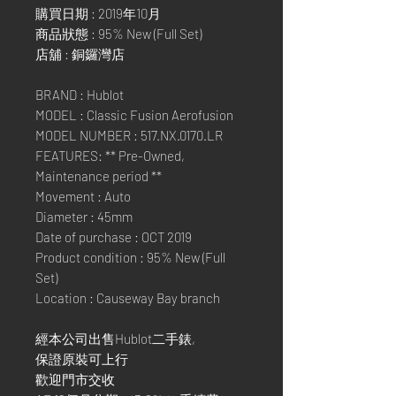
購買日期 : 2019年10月
商品狀態 : 95% New (Full Set)
店舖 : 銅鑼灣店
BRAND : Hublot
MODEL : Classic Fusion Aerofusion
MODEL NUMBER : 517.NX.0170.LR
FEATURES: ** Pre-Owned,
Maintenance period **
Movement : Auto
Diameter : 45mm
Date of purchase : OCT 2019
Product condition : 95% New (Full
Set)
Location : Causeway Bay branch
經本公司出售Hublot二手錶,
保證原裝可上行
歡迎門市交收