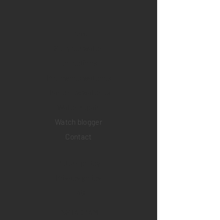
Home
Sell your watch
Collections
Pre-owned watches
Brand new watches
​Watch repair
Watch blogger
Contact
Return policy
Privacy policy
FAQ
INSTAGRAM