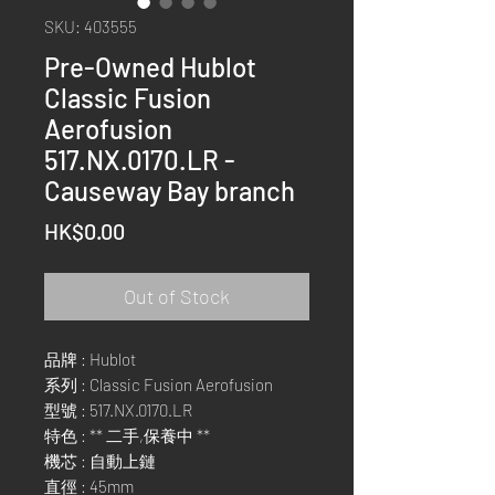
SKU: 403555
Pre-Owned Hublot
Classic Fusion
Aerofusion
517.NX.0170.LR -
Causeway Bay branch
Price
HK$0.00
Out of Stock
品牌 : Hublot
系列 : Classic Fusion Aerofusion
型號 : 517.NX.0170.LR
特色 : ** 二手,保養中 **
機芯 : 自動上鏈
直徑 : 45mm