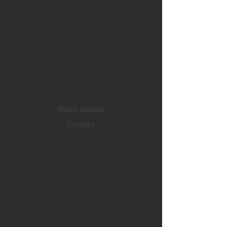
Home
Sell your watch
Collections
Pre-owned watches
Brand new watches
​Watch repair
Watch blogger
Contact
Return policy
Privacy policy
FAQ
INSTAGRAM
YOUTUBE