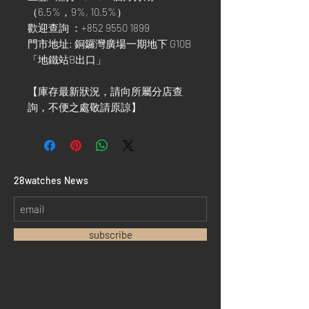
（6.5%，9%, 10.5%）
歡迎查詢 ：+852 9550 1899
門市地址: 銅鑼灣廣場一期地下 G10B
「地鐵站B出口」
【庫存最新狀況，請向所屬分店查
詢，不便之處敬請原諒】
​28watches News
subscribe