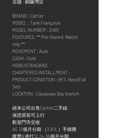
店舖 : 銅鑼灣店
BRAND : Cartier
MODEL : Tank Française
MODEL NUMBER : 2465
FEATURES: ** Pre-Owned, Watch
only **
MOVEMENT : Auto
CASH : Sold
HSBC/STANDARD
CHARTERED INSTALLMENT :
PRODUCT CONDITION : 95% New (Full
Set)
LOCATION : Causeway Bay branch
經本公司出售Cartier二手錶,
保證原裝可上行
歡迎門市交收
AE 12個月分期 （3.8% ）手續費
匯豐&渣打12,24,36個月分期