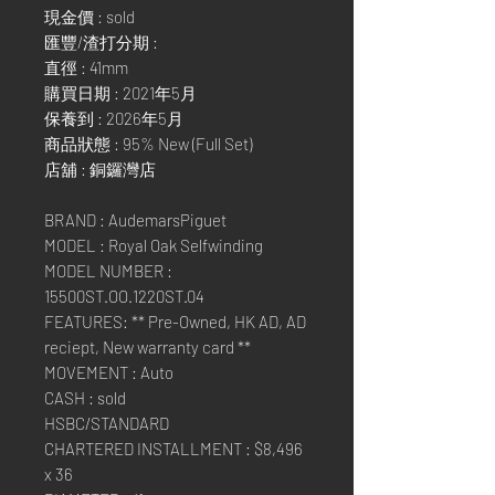
現金價 : sold
匯豐/渣打分期 :
直徑 : 41mm
購買日期 : 2021年5月
保養到 : 2026年5月
商品狀態 : 95% New (Full Set)
店舖 : 銅鑼灣店
BRAND : AudemarsPiguet
MODEL : Royal Oak Selfwinding
MODEL NUMBER :
15500ST.OO.1220ST.04
FEATURES: ** Pre-Owned, HK AD, AD
reciept, New warranty card **
MOVEMENT : Auto
CASH : sold
HSBC/STANDARD
CHARTERED INSTALLMENT : $8,496
x 36