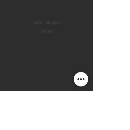
Brand new watches
​Watch repair
Watch blogger
Contact
Return policy
Privacy policy
FAQ
INSTAGRAM
YOUTUBE
FACEBOOK
28 Watches App