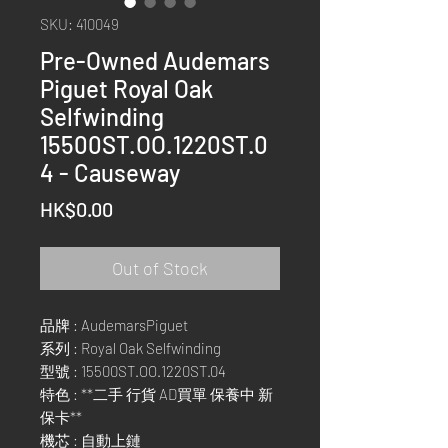
SKU: 410049
Pre-Owned Audemars
Piguet Royal Oak
Selfwinding
15500ST.OO.1220ST.0
4 - Causeway
Price
HK$0.00
Out of Stock
品牌 : AudemarsPiguet
系列 : Royal Oak Selfwinding
型號 : 15500ST.OO.1220ST.04
特色 : **二手 行貨 AD買單 保養中 新
保卡**
機芯 : 自動上鏈