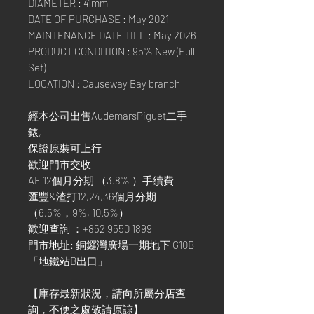
DIAMETER : 41mm
DATE OF PURCHASE : May 2021
MAINTENANCE DATE TILL : May 2026
PRODUCT CONDITION : 95% New (Full
Set)
LOCATION : Causeway Bay branch
經本公司出售AudemarsPiguet二手
錶,
保證原裝可上行
歡迎門市交收
AE 12個月分期 （3.8% ）手續費
匯豐&渣打12,24,36個月分期
（6.5%，9%, 10.5%）
歡迎查詢 ：+852 9550 1899
門市地址: 銅鑼灣廣場一期地下 G10B
「地鐵站B出口」
【庫存最新狀況，請向所屬分店查
詢，不便之處敬請原諒】