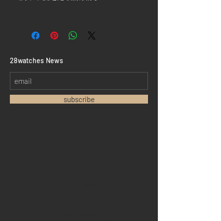
​28watches News
subscribe
Home
Sell your watch
Collections
Pre-owned watches