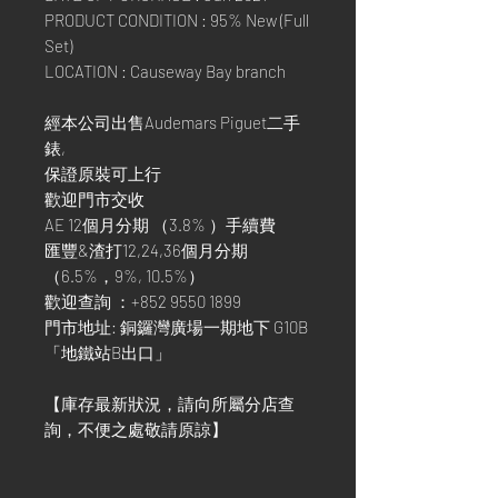
PRODUCT CONDITION : 95% New (Full
Set)
LOCATION : Causeway Bay branch
經本公司出售Audemars Piguet二手
錶,
保證原裝可上行
歡迎門市交收
AE 12個月分期 （3.8% ）手續費
匯豐&渣打12,24,36個月分期
（6.5%，9%, 10.5%）
歡迎查詢 ：+852 9550 1899
門市地址: 銅鑼灣廣場一期地下 G10B
「地鐵站B出口」
【庫存最新狀況，請向所屬分店查
詢，不便之處敬請原諒】