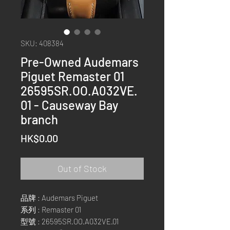
SKU: 408384
Pre-Owned Audemars
Piguet Remaster 01
26595SR.OO.A032VE.
01 - Causeway Bay
branch
Price
HK$0.00
Out of Stock
品牌 : Audemars Piguet
系列 : Remaster 01
型號 : 26595SR.OO.A032VE.01