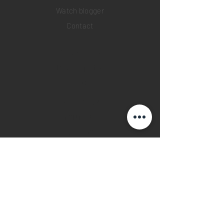
Watch blogger
Contact
Return policy
Privacy policy
FAQ
INSTAGRAM
YOUTUBE
FACEBOOK
28 Watches App