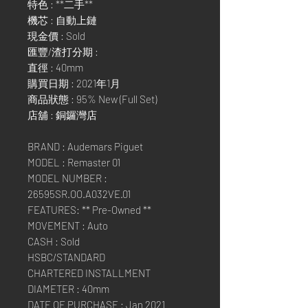
特色 : **二手**
機芯 : 自動上鏈
現金價 : Sold
匯豐/渣打分期 :
直徑 : 40mm
購買日期 : 2021年1月
商品狀態 : 95% New (Full Set)
店舖 : 銅鑼灣店
BRAND : Audemars Piguet
MODEL : Remaster 01
MODEL NUMBER :
26595SR.OO.A032VE.01
FEATURES: ** Pre-Owned **
MOVEMENT : Auto
CASH : Sold
HSBC/STANDARD
CHARTERED INSTALLMENT
DIAMETER : 40mm
DATE OF PURCHASE : Jan 2021