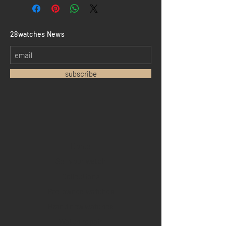
​28watches News
subscribe
Home
Sell your watch
Collections
Pre-owned watches
Brand new watches
​Watch repair