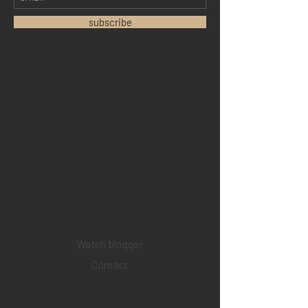
subscribe
Home
Sell your watch
Collections
Pre-owned watches
Brand new watches
​Watch repair
Watch blogger
Contact
Return policy