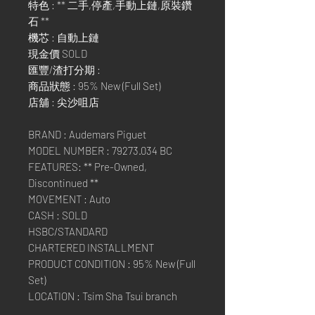
特色 : ** 二手,停產,手動上鏈,原裝鑽
石 **
機芯 : 自動上鏈
現金價 SOLD
匯豐/渣打分期 :
商品狀態 : 95% New (Full Set)
店舖 : 尖沙咀店
BRAND : Audemars Piguet
MODEL NUMBER : 79273.034 BC
FEATURES: ** Pre-Owned,
Discontinued **
MOVEMENT : Auto
CASH : SOLD
HSBC/STANDARD
CHARTERED INSTALLMENT
PRODUCT CONDITION : 95% New (Full
Set)
LOCATION : Tsim Sha Tsui branch