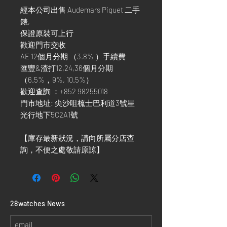
經本公司出售 Audemars Piguet 二手
錶,
保證原裝可上行
歡迎門市交收
AE 12個月分期 （3.8% ）手續費
匯豐&渣打12,24,36個月分期
（6.5%，9%, 10.5%）
歡迎查詢 ：+852 98255018
門市地址: 尖沙咀梳士巴利道3號星
光行地下5C2A1號
【庫存最新狀況，請向所屬分店查
詢，不便之處敬請原諒】
​28watches News