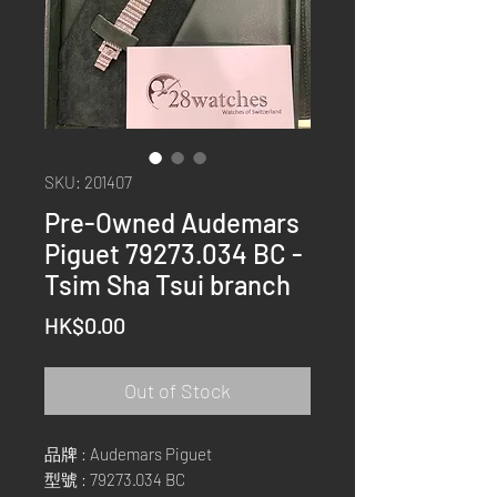
SKU: 201407
Pre-Owned Audemars
Piguet 79273.034 BC -
Tsim Sha Tsui branch
Price
HK$0.00
Out of Stock
品牌 : Audemars Piguet
型號 : 79273.034 BC