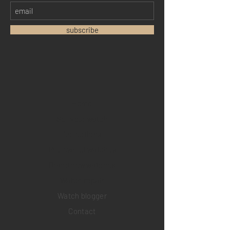
subscribe
Home
Sell your watch
Collections
Pre-owned watches
Brand new watches
​Watch repair
Watch blogger
Contact