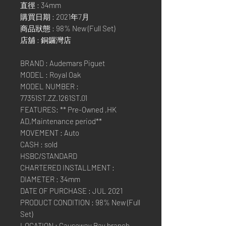
直徑 : 34mm
購買日期 : 2021年7月
商品狀態 : 98% New (Full Set)
店舖 : 銅鑼灣店
BRAND : Audemars Piguet
MODEL : Royal Oak
MODEL NUMBER :
77351ST.ZZ.1261ST.01
FEATURES: ** Pre-Owned ,HK
AD,Maintenance period**
MOVEMENT : Auto
CASH : sold
HSBC/STANDARD
CHARTERED INSTALLMENT :
DIAMETER : 34mm
DATE OF PURCHASE : JUL 2021
PRODUCT CONDITION : 98% New (Full
Set)
LOCATION : Causeway Bay branch