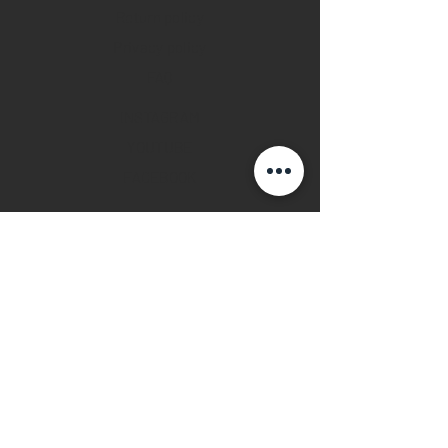
Return policy
Privacy policy
FAQ
INSTAGRAM
YOUTUBE
FACEBOOK
28 Watches App
©2019 28 WATCHES. All rights reserved.
28 WATCHES | Sell your watch in best
price