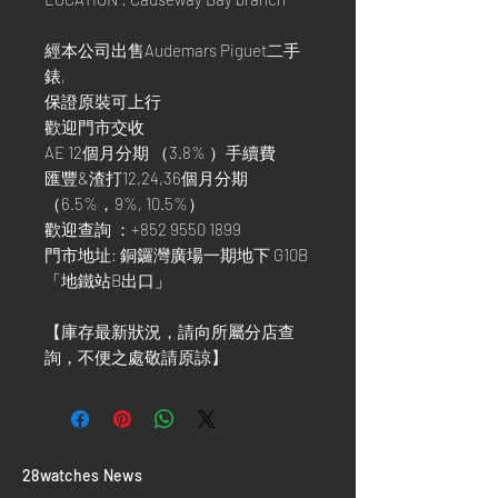
經本公司出售Audemars Piguet二手
錶,
保證原裝可上行
歡迎門市交收
AE 12個月分期 （3.8% ）手續費
匯豐&渣打12,24,36個月分期
（6.5%，9%, 10.5%）
歡迎查詢 ：+852 9550 1899
門市地址: 銅鑼灣廣場一期地下 G10B
「地鐵站B出口」
【庫存最新狀況，請向所屬分店查
詢，不便之處敬請原諒】
​28watches News