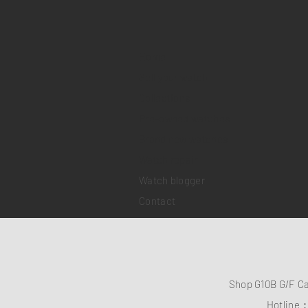
Home
Sell your watch
Collections
Pre-owned watches
Brand new watches
​Watch repair
Watch blogger
Contact
Shop G10B G/F C
Hotline