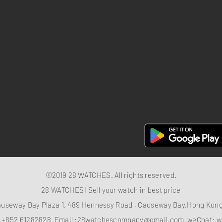
Return policy
Privacy policy
FAQ
28 Watches App
©2019 28 WATCHES. All rights reserved.
28 WATCHES | Sell your watch in best price
auseway Bay Plaza 1, 489 Hennessy Road , Causeway Bay,Hong Ko
：
+852 61282828
Email :
28watchescompany@gmail.com
weChat: w