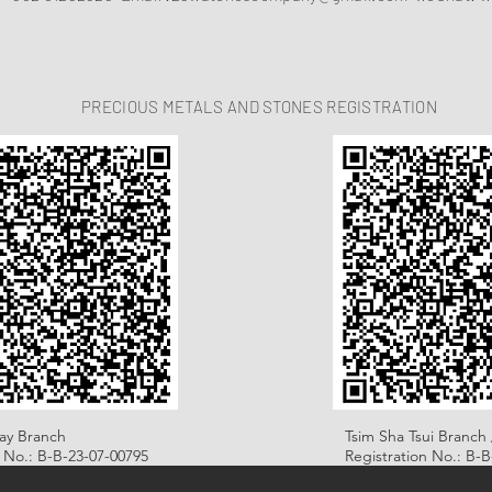
PRECIOUS METALS AND STONES REGISTRATION
ay Branch
Tsim Sha Tsui Branch 
n No.: B-B-23-07-00795
Registration No.: B-