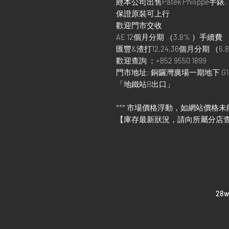
經本公司出售Patek Philippe手錶,
保證原裝可上行
歡迎門市交收
AE 12個月分期 （3.8% ）手續費
匯豐&渣打12,24,36個月分期 （6.8
歡迎查詢 ：+852 9550 1899
門市地址: 銅鑼灣廣場一期地下 G1
「地鐵站B出口」
*** 市場價格浮動，如網站價格未
【庫存最新狀況，請向所屬分店
​28