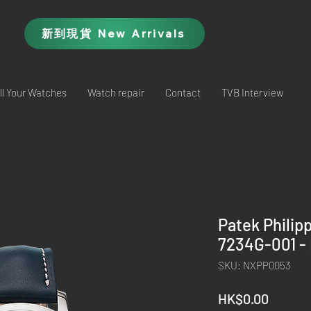
新到現貨 New Arrivals
ll Your Watches
Watch repair
Contact
TVB Interview
Patek Phili
7234G-001 -
SKU: NXPP0053
Price
HK$0.00