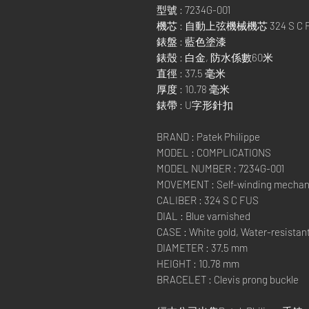
型號 : 7234G-001
機芯 : 自動上弦機械機芯 324 S C 
錶盤 : 藍色塗漆
錶殼 : 白金, 防水係數60米
直徑 : 37.5 毫米
厚度 : 10.78 毫米
錶帶 : U字形針扣
BRAND : Patek Philippe
MODEL : COMPLICATIONS
MODEL NUMBER : 7234G-001
MOVEMENT : Self-winding mechan
CALIBER : 324 S C FUS
DIAL : Blue varnished
CASE : White gold, Water-resistan
DIAMETER : 37.5 mm
HEIGHT : 10.78 mm
BRACELET : Clevis prong buckle