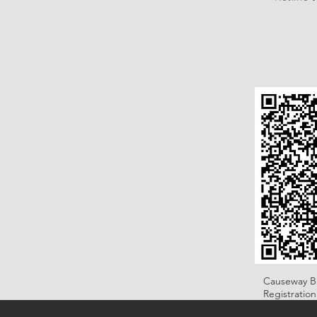
Causeway B
Registratio