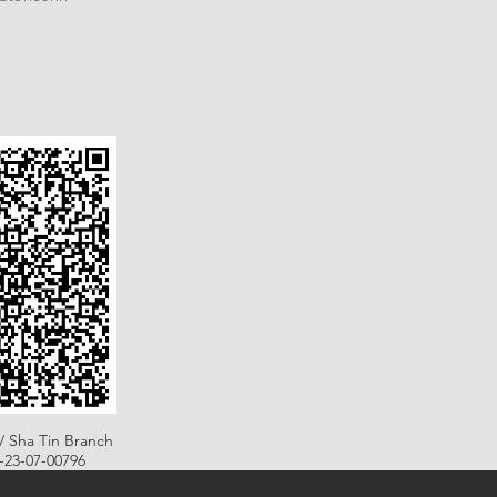
/ Sha Tin Branch
B-23-07-00796