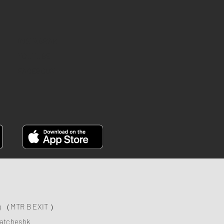
INSTAGRAM
YOUTUBE
FACEBOOK
ng （MTR B EXIT ）
atcheshk