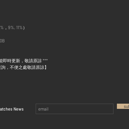
%，9%, 11%）
0B
能即時更新，敬請原諒 ***
查詢，不便之處敬請原諒】
su
watches News