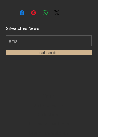
​28watches News
subscribe
Home
Sell your watch
Collections
Pre-owned watches
Brand new watches