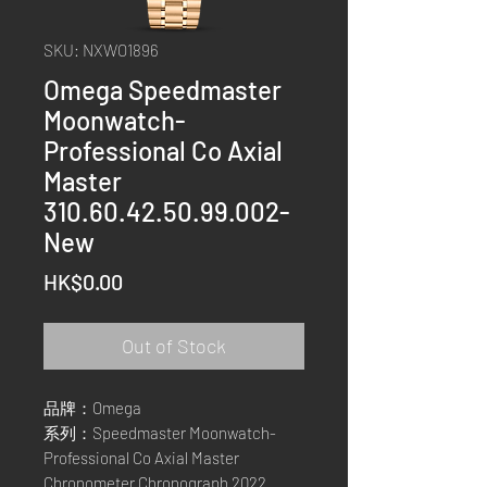
SKU: NXWO1896
Omega Speedmaster
Moonwatch-
Professional Co Axial
Master
310.60.42.50.99.002-
New
Price
HK$0.00
Out of Stock
品牌：Omega
系列：Speedmaster Moonwatch-
Professional Co Axial Master
Chronometer Chronograph 2022