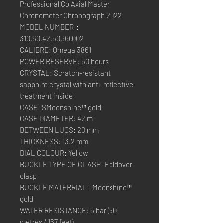
Professional Co Axial Master
Chronometer Chronograph 2022
MODEL NUMBER：
310.60.42.50.99.002
CALIBRE: Omega 3861
POWER RESERVE: 50 hours
CRYSTAL: Scratch-resistant
sapphire crystal with anti-reflective
treatment inside
CASE: SMoonshine™ gold
CASE DIAMETER: 42 m
BETWEEN LUGS: 20 mm
THICKNESS: 13.2 mm
DIAL COLOUR: Yellow
BUCKLE TYPE OF CLASP: Foldover
clasp
BUCKLE MATERRIAL: Moonshine™
gold
WATER RESISTANCE: 5 bar (50
metres / 167 feet)