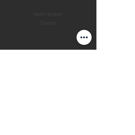
​Watch repair
Watch blogger
Contact
Return policy
Privacy policy
FAQ
INSTAGRAM
YOUTUBE
FACEBOOK
28 Watches App