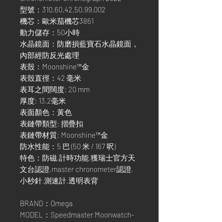
型號：310.60.42.50.99.002
機芯：歐米茄機芯3861
動力儲存：50小時
水晶鏡面：防磨損藍寶石水晶鏡面，
內部經防反光處理
表殼：Moonshine™金
表殼直徑：42 毫米
表耳之間闊度: 20 mm
厚度: 13.2毫米
表面顏色：黃色
表鏈帶類型: 摺疊扣
表鏈帶材質: Moonshine™金
防水性能：5 巴 (50 米 / 167 呎)
特色：防磁,計時功能,獲瑞士官方天
文台認證,master chronometer認證,
小秒針,測速計,透明表背
BRAND：Omega
MODEL：Speedmaster Moonwatch-