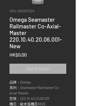
SKU: NXWO1324
Omega Seamaster
Railmaster Co-Axial-
Master
220.10.40.20.06.001-
New
Price
HK$0.00
Out of Stock
品牌：Omega
系列：Seamaster Railmaster Co-
Axial-Master
型號：220.10.40.20.06.001
機芯：歐米茄機芯8806