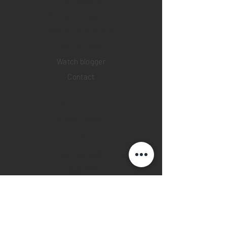
Collections
Pre-owned watches
Brand new watches
​Watch repair
Watch blogger
Contact
Return policy
Privacy policy
FAQ
INSTAGRAM
YOUTUBE
FACEBOOK
28 Watches App