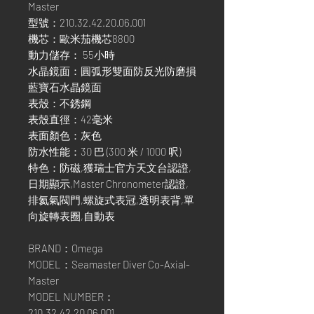
Master
型號：210.32.42.20.06.001
機芯：歐米茄機芯8800
動力儲存： 55小時
水晶鏡面：圓弧形雙面防反光防磨損
藍寶石水晶鏡面
表殼：不銹鋼
表殼直徑：42毫米
表面顏色：灰色
防水性能：30 巴 (300 米 / 1000 呎)
特色：防磁,獲瑞士官方天文台認證,
日期顯示,Master Chronometer認證,
排氦氣閥門,螺旋式表冠,透明表背,單
向旋轉表圈,自動表
BRAND：Omega
MODEL：Seamaster Diver Co-Axial-
Master
MODEL NUMBER：
210.32.42.20.06.001