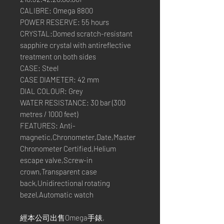
CALIBRE: Omega 8800
POWER RESERVE: 55 hours
CRYSTAL:Domed scratch-resistant
sapphire crystal with antireflective
treatment on both sides
CASE: Steel
CASE DIAMETER: 42 mm
DIAL COLOUR: Grey
WATER RESISTANCE: 30 bar (300
metres / 1000 feet)
FEATURES: Anti-
magnetic,Chronometer,Date,Master
Chronometer Certified,Helium
escape valve,Screw-in
crown,Transparent case
back,Unidirectional rotating
bezel,Automatic watch
經本公司出售Omega手錶,