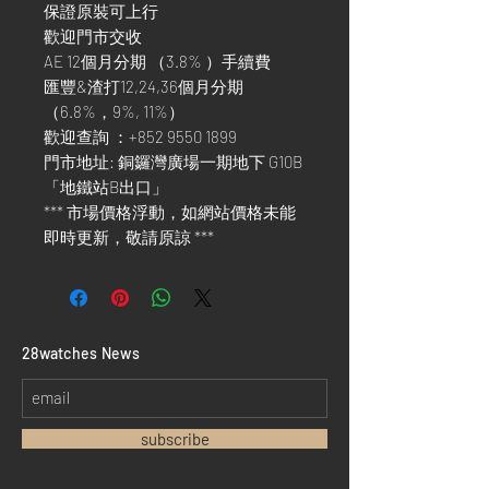
保證原裝可上行
歡迎門市交收
AE 12個月分期 （3.8% ）手續費
匯豐&渣打12,24,36個月分期
（6.8%，9%, 11%）
歡迎查詢 ：+852 9550 1899
門市地址: 銅鑼灣廣場一期地下 G10B
「地鐵站B出口」
*** 市場價格浮動，如網站價格未能
即時更新，敬請原諒 ***
​28watches News
subscribe