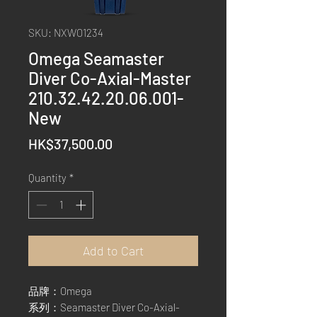
SKU: NXWO1234
Omega Seamaster
Diver Co-Axial-Master
210.32.42.20.06.001-
New
Price
HK$37,500.00
Quantity
*
Add to Cart
品牌：Omega
系列：Seamaster Diver Co-Axial-