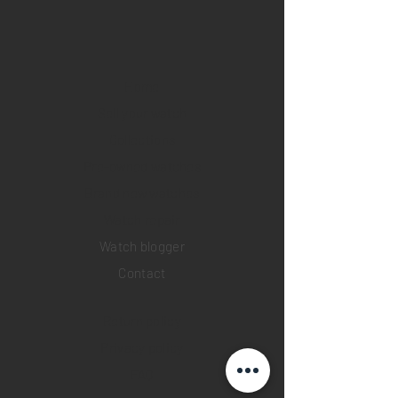
Home
Sell your watch
Collections
Pre-owned watches
Brand new watches
​Watch repair
Watch blogger
Contact
Return policy
Privacy policy
FAQ