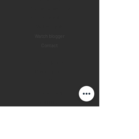
Pre-owned watches
Brand new watches
​Watch repair
Watch blogger
Contact
Return policy
Privacy policy
FAQ
INSTAGRAM
YOUTUBE
FACEBOOK
28 Watches App