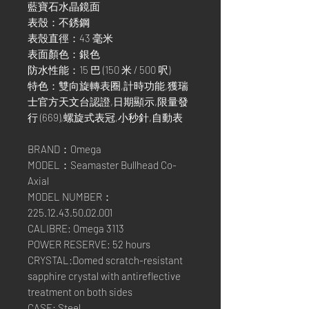
藍寶石水晶鏡面
表殼：不銹鋼
表殼直徑：43 毫米
表面顏色：銀色
防水性能：15 巴 (150 米 / 500 呎)
特色：雙向旋轉表圈,計時功能,獲瑞
士官方天文台認證,日期顯示,限量發
行 (669),螺旋式表冠,小秒針,自動表
BRAND：Omega
MODEL：Seamaster Bullhead Co-
Axial
MODEL NUMBER：
225.12.43.50.02.001
CALIBRE: Omega 3113
POWER RESERVE: 52 hours
CRYSTAL:Domed scratch-resistant
sapphire crystal with antireflective
treatment on both sides
CASE: Steel