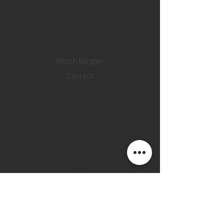
Collections
Pre-owned watches
Brand new watches
​Watch repair
Watch blogger
Contact
Return policy
Privacy policy
FAQ
INSTAGRAM
YOUTUBE
FACEBOOK
28 Watches App