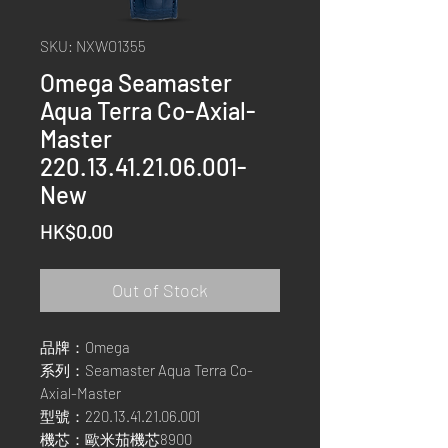
SKU: NXWO1355
Omega Seamaster
Aqua Terra Co-Axial-
Master
220.13.41.21.06.001-
New
Price
HK$0.00
Out of Stock
品牌：Omega
系列：Seamaster Aqua Terra Co-
Axial-Master
型號：220.13.41.21.06.001
機芯：歐米茄機芯8900