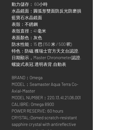
動力儲存： 60小時
水晶鏡面：圓弧形雙面防反光防磨損
藍寶石水晶鏡面
表殼：不銹鋼
表殼直徑：41 毫米
表面顏色：灰色
防水性能：15 巴 (150 米 / 500 呎)
特色：防磁,獲瑞士官方天文台認證,
日期顯示，Master Chronometer認證,
螺旋式表冠,透明表背,自動表
BRAND：Omega
MODEL：Seamaster Aqua Terra Co-
Axial-Master
MODEL NUMBER：220.13.41.21.06.001
CALIBRE: Omega 8900
POWER RESERVE: 60 hours
CRYSTAL:Domed scratch-resistant
sapphire crystal with antireflective