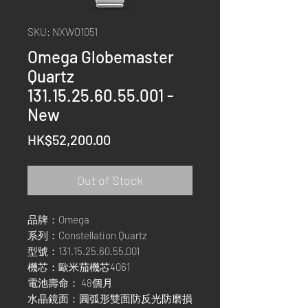
SKU: NXWO1051
Omega Globemaster
Quartz
131.15.25.60.55.001 -
New
Price
HK$52,200.00
Out of Stock
品牌：Omega
系列：Constellation Quartz
型號：131.15.25.60.55.001
機芯：歐米茄機芯4061
電池壽命： 48個月
水晶鏡面：圓弧形雙面防反光防磨損