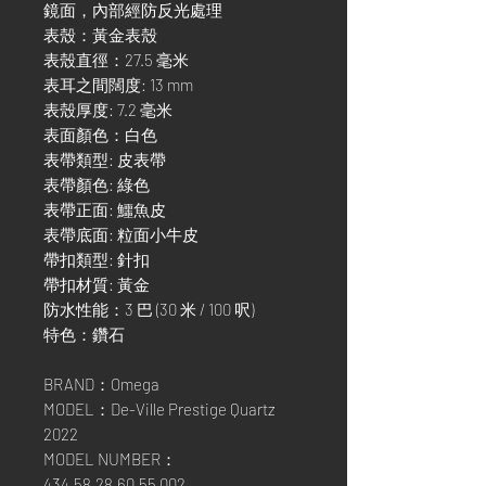
鏡面，內部經防反光處理
表殼：黃金表殼
表殼直徑：27.5 毫米
表耳之間闊度: 13 mm
表殼厚度: 7.2 毫米
表面顏色：白色
表帶類型: 皮表帶
表帶顏色: 綠色
表帶正面: 鱷魚皮
表帶底面: 粒面小牛皮
帶扣類型: 針扣
帶扣材質: 黃金
防水性能：3 巴 (30 米 / 100 呎)
特色：鑽石
BRAND：Omega
MODEL：De-Ville Prestige Quartz
2022
MODEL NUMBER：
434.58.28.60.55.002