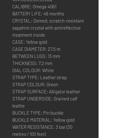
CALIBRE: Omega 4061
BATTERY LIFE: 48 months
CRYSTAL: Domed, scratch-resistant
sapphire crystal with antireflective
treatment inside
CASE: Yellow gold
CASE DIAMETER: 27.5 m
BETWEEN LUGS: 13 mm
THICKNESS: 7.2 mm
DIAL COLOUR: White
STRAP TYPE: Leather strap
STRAP COLOUR: Green
STRAP SURFACE: Alligator leather
STRAP UNDERSIDE: Grained calf
leathe
BUCKLE TYPE: Pin buckle
BUCKLE MATERIAL: Yellow gold
WATER RESISTANCE: 3 bar (30
metres / 100 feet)