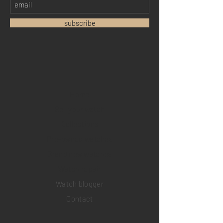
subscribe
Home
Sell your watch
Collections
Pre-owned watches
Brand new watches
​Watch repair
Watch blogger
Contact