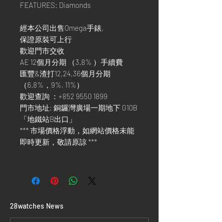
FEATURES: Diamonds
經本公司出售Omega手錶,
保證原裝可上行
歡迎門市交收
AE 12個月分期 （3.8% ）手續費
匯豐&渣打12,24,36個月分期
（6.8%，9%, 11%）
歡迎查詢 ：+852 9550 1899
門市地址: 銅鑼灣廣場一期地下 G10B
「地鐵站B出口」
*** 市場價格浮動，如網站價格未能
即時更新，敬請原諒 ***
​28watches News