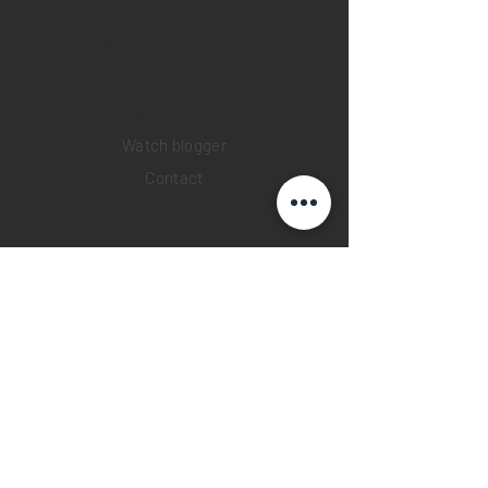
Collections
Pre-owned watches
Brand new watches
​Watch repair
Watch blogger
Contact
Return policy
Privacy policy
FAQ
INSTAGRAM
YOUTUBE
FACEBOOK
28 Watches App