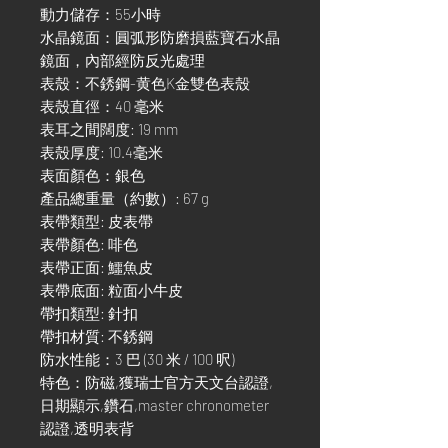
動力儲存：55小時
水晶鏡面：圓弧形防磨損藍寶石水晶
鏡面，內部經防反光處理
表殼：不銹鋼-黄色K金雙色表殼
表殼直徑：40 毫米
表耳之間闊度: 19 mm
表殼厚度: 10.4毫米
表面顏色：銀色
產品總重量（約數）: 67 g
表帶類型: 皮表帶
表帶顏色: 啡色
表帶正面: 鱷魚皮
表帶底面: 粒面小牛皮
帶扣類型: 針扣
帶扣材質: 不銹鋼
防水性能：3 巴 (30 米 / 100 呎)
特色：防磁,獲瑞士官方天文台認證,
日期顯示,鑽石,master chronometer
認證,透明表背