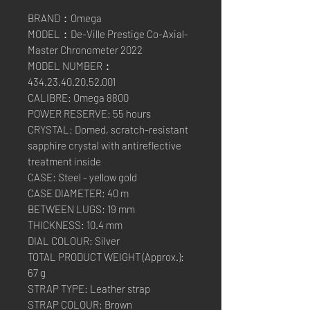
BRAND：Omega
MODEL：De-Ville Prestige Co-Axial-
Master Chronometer 2022
MODEL NUMBER：
434.23.40.20.52.001
CALIBRE: Omega 8800
POWER RESERVE: 55 hours
CRYSTAL: Domed, scratch-resistant
sapphire crystal with antireflective
treatment inside
CASE: Steel - yellow gold
CASE DIAMETER: 40 m
BETWEEN LUGS: 19 mm
THICKNESS: 10.4 mm
DIAL COLOUR: Silver
TOTAL PRODUCT WEIGHT (Approx.):
67 g
STRAP TYPE: Leather strap
STRAP COLOUR: Brown