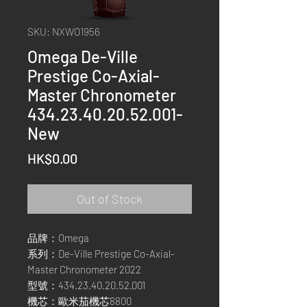
SKU: NXWO1956
Omega De-Ville
Prestige Co-Axial-
Master Chronometer
434.23.40.20.52.001-
New
Price
HK$0.00
Out of Stock
品牌：Omega
系列：De-Ville Prestige Co-Axial-
Master Chronometer 2022
型號：434.23.40.20.52.001
機芯：歐米茄機芯8800