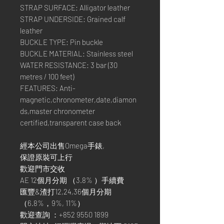
STRAP SURFACE: Alligator leather
STRAP UNDERSIDE: Grained calf
leather
BUCKLE TYPE: Pin buckle
BUCKLE MATERIAL: Stainless steel
WATER RESISTANCE: 3 bar (30
metres / 100 feet)
FEATURES: Anti-
magnetic,chronometer,date,diamon
ds,master chronometer
certified,transparent case back
經本公司出售Omega手錶,
保證原裝可上行
歡迎門市交收
AE 12個月分期 （3.8% ）手續費
匯豐&渣打12,24,36個月分期
（6.8%，9%, 11%）
歡迎查詢 ：+852 9550 1899