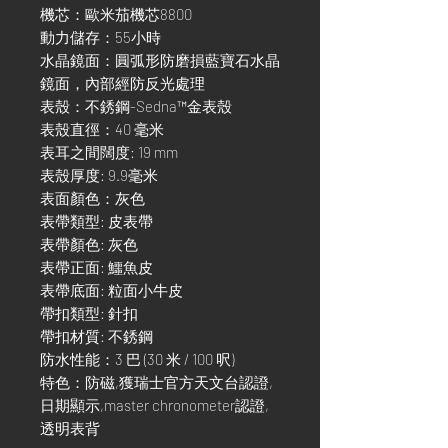
機芯：歐米茄機芯8800
動力儲存：55小時
水晶鏡面：圓弧形防磨損藍寶石水晶
鏡面，內部經防反光處理
表殼：不銹鋼-Sedna™金表殼
表殼直徑：40 毫米
表耳之間闊度: 19 mm
表殼厚度: 9.9毫米
表面顏色：灰色
表帶類型: 皮表帶
表帶顏色: 灰色
表帶正面: 鱷魚皮
表帶底面: 粒面小牛皮
帶扣類型: 針扣
帶扣材質: 不銹鋼
防水性能：3 巴 (30 米 / 100 呎)
特色：防磁,獲瑞士官方天文台認證,
日期顯示,master chronometer認證,
透明表背