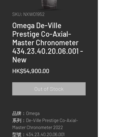
SKU: NXWO1952
Omega De-Ville
Prestige Co-Axial-
Master Chronometer
434.23.40.20.06.001 -
New
Price
HK$54,900.00
Out of Stock
品牌：Omega
系列：De-Ville Prestige Co-Axial-
Master Chronometer 2022
型號：434.23.40.20.06.001