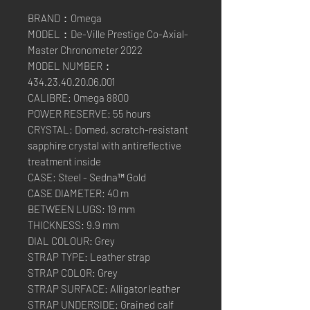
BRAND：Omega
MODEL：De-Ville Prestige Co-Axial-
Master Chronometer 2022
MODEL NUMBER：
434.23.40.20.06.001
CALIBRE: Omega 8800
POWER RESERVE: 55 hours
CRYSTAL: Domed, scratch-resistant
sapphire crystal with antireflective
treatment inside
CASE: Steel - Sedna™ Gold
CASE DIAMETER: 40 m
BETWEEN LUGS: 19 mm
THICKNESS: 9.9 mm
DIAL COLOUR: Grey
STRAP TYPE: Leather strap
STRAP COLOR: Grey
STRAP SURFACE: Alligator leather
STRAP UNDERSIDE: Grained calf