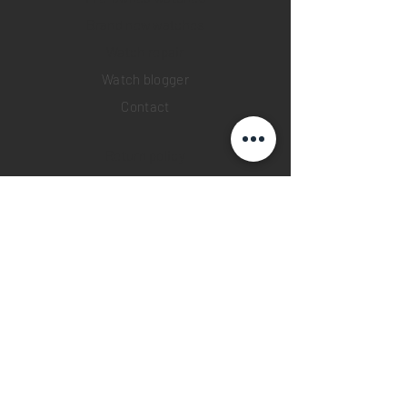
Brand new watches
​Watch repair
Watch blogger
Contact
Return policy
Privacy policy
FAQ
INSTAGRAM
YOUTUBE
FACEBOOK
28 Watches App