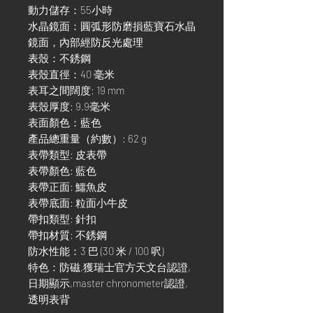
動力儲存：55小時
水晶鏡面：圓弧形防磨損藍寶石水晶
鏡面，內部經防反光處理
表殼：不銹鋼
表殼直徑：40 毫米
表耳之間闊度: 19 mm
表殼厚度: 9.9毫米
表面顏色：藍色
產品總重量（約數）: 62 g
表帶類型: 皮表帶
表帶顏色: 藍色
表帶正面: 鱷魚皮
表帶底面: 粒面小牛皮
帶扣類型: 針扣
帶扣材質: 不銹鋼
防水性能：3 巴 (30 米 / 100 呎)
特色：防磁,獲瑞士官方天文台認證,
日期顯示,master chronometer認證,
透明表背