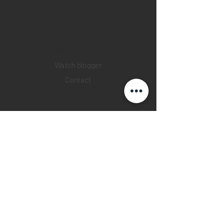
Collections
Pre-owned watches
Brand new watches
​Watch repair
Watch blogger
Contact
Return policy
Privacy policy
FAQ
INSTAGRAM
YOUTUBE
FACEBOOK
28 Watches App