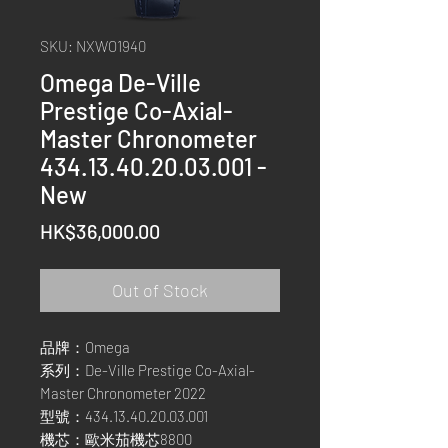
SKU: NXWO1940
Omega De-Ville
Prestige Co-Axial-
Master Chronometer
434.13.40.20.03.001 -
New
Price
HK$36,000.00
Out of Stock
品牌：Omega
系列：De-Ville Prestige Co-Axial-
Master Chronometer 2022
型號：434.13.40.20.03.001
機芯：歐米茄機芯8800