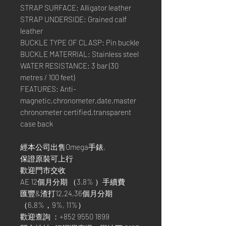
STRAP SURFACE: Alligator leather
STRAP UNDERSIDE: Grained calf
leather
BUCKLE TYPE OF CLASP: Pin buckle
BUCKLE MATERRIAL: Stainless steel
WATER RESISTANCE: 3 bar (30
metres / 100 feet)
FEATURES: Anti-
magnetic,chronometer,date,master
chronometer certified,transparent
case back
經本公司出售Omega手錶,
保證原裝可上行
歡迎門市交收
AE 12個月分期 （3.8% ）手續費
匯豐&渣打12,24,36個月分期
（6.8%，9%, 11%）
歡迎查詢 ：+852 9550 1899