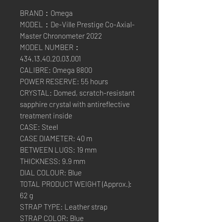
BRAND：Omega
MODEL：De-Ville Prestige Co-Axial-
Master Chronometer 2022
MODEL NUMBER：
434.13.40.20.03.001
CALIBRE: Omega 8800
POWER RESERVE: 55 hours
CRYSTAL: Domed, scratch-resistant
sapphire crystal with antireflective
treatment inside
CASE: Steel
CASE DIAMETER: 40 m
BETWEEN LUGS: 19 mm
THICKNESS: 9.9 mm
DIAL COLOUR: Blue
TOTAL PRODUCT WEIGHT (Approx.):
62 g
STRAP TYPE: Leather strap
STRAP COLOR: Blue