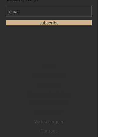
subscribe
Home
Sell your watch
Collections
Pre-owned watches
Brand new watches
​Watch repair
Watch blogger
Contact