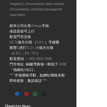
magnetic,chronometer,date,master
chronometer certified,transparent
case back
經本公司出售Omega手錶,
保證原裝可上行
歡迎門市交收
AE 12個月分期 （3.8% ）手續費
匯豐&渣打12,24,36個月分期
（6.8%，9%, 11%）
歡迎查詢 ：+852 9550 1899
門市地址: 銅鑼灣廣場一期地下 G10B
「地鐵站B出口」
*** 市場價格浮動，如網站價格未能
即時更新，敬請原諒 ***
​28watches News