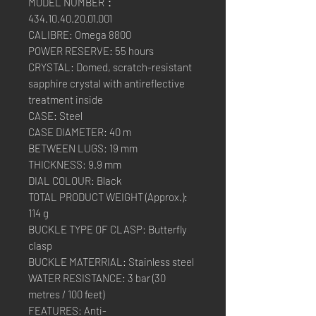
MODEL NUMBER：
434.10.40.20.01.001
CALIBRE: Omega 8800
POWER RESERVE: 55 hours
CRYSTAL: Domed, scratch-resistant
sapphire crystal with antireflective
treatment inside
CASE: Steel
CASE DIAMETER: 40 m
BETWEEN LUGS: 19 mm
THICKNESS: 9.9 mm
DIAL COLOUR: Black
TOTAL PRODUCT WEIGHT (Approx.):
114 g
BUCKLE TYPE OF CLASP: Butterfly
clasp
BUCKLE MATERRIAL: Stainless steel
WATER RESISTANCE: 3 bar (30
metres / 100 feet)
FEATURES: Anti-