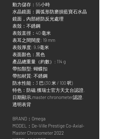
動力儲存：55小時
水晶鏡面：圓弧形防磨損藍寶石水晶
鏡面，內部經防反光處理
表殼：不銹鋼
表殼直徑：40 毫米
表耳之間闊度: 19 mm
表殼厚度: 9.9毫米
表面顏色：黑色
產品總重量（約數）: 114 g
帶扣類型: 蝴蝶扣
帶扣材質: 不銹鋼
防水性能：3 巴 (30 米 / 100 呎)
特色：防磁,獲瑞士官方天文台認證,
日期顯示,master chronometer認證,
透明表背
BRAND：Omega
MODEL：De-Ville Prestige Co-Axial-
Master Chronometer 2022