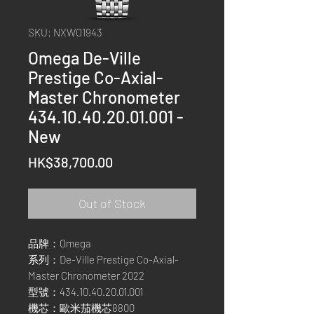
SKU: NXWO1943
Omega De-Ville
Prestige Co-Axial-
Master Chronometer
434.10.40.20.01.001 -
New
Price
HK$38,700.00
Out of Stock
品牌：Omega
系列：De-Ville Prestige Co-Axial-
Master Chronometer 2022
型號：434.10.40.20.01.001
機芯：歐米茄機芯8800