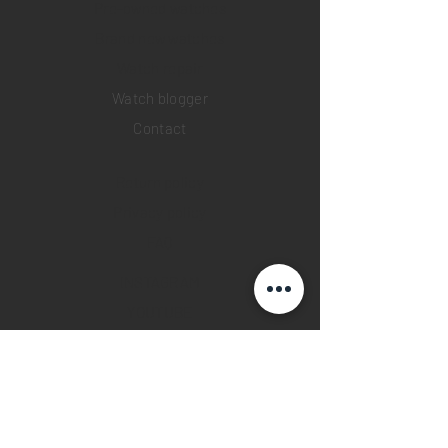
Pre-owned watches
Brand new watches
​Watch repair
Watch blogger
Contact
Return policy
Privacy policy
FAQ
INSTAGRAM
YOUTUBE
FACEBOOK
28 Watches App