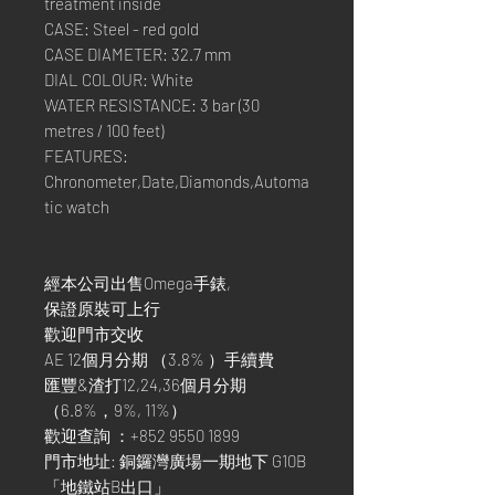
treatment inside
CASE: Steel - red gold
CASE DIAMETER: 32.7 mm
DIAL COLOUR: White
WATER RESISTANCE: 3 bar (30
metres / 100 feet)
FEATURES:
Chronometer,Date,Diamonds,Automa
tic watch
經本公司出售Omega手錶,
保證原裝可上行
歡迎門市交收
AE 12個月分期 （3.8% ）手續費
匯豐&渣打12,24,36個月分期
（6.8%，9%, 11%）
歡迎查詢 ：+852 9550 1899
門市地址: 銅鑼灣廣場一期地下 G10B
「地鐵站B出口」