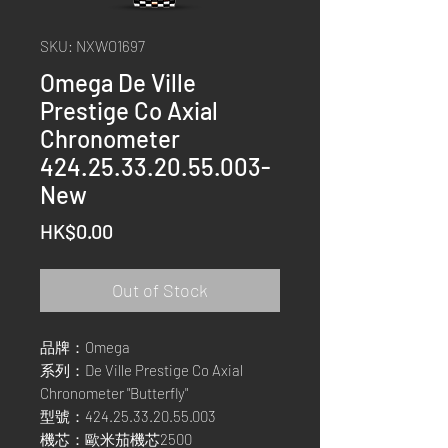
SKU: NXWO1697
Omega De Ville
Prestige Co Axial
Chronometer
424.25.33.20.55.003-
New
Price
HK$0.00
Out of Stock
品牌：Omega
系列：De Ville Prestige Co Axial
Chronometer "Butterfly"
型號：424.25.33.20.55.003
機芯：歐米茄機芯2500