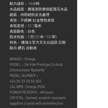
動力儲存： 48小時
水晶鏡面：圓弧形防磨損藍寶石水晶
鏡面，內部經防反光處理
表殼：不銹鋼-紅金雙色表殼
表殼直徑：32.7毫米
表面顏色：白色
防水性能：3 巴 (30 米 / 100 呎)
特色： 獲瑞士官方天文台認證,日期
顯示,鑽石,自動表
BRAND：Omega
MODEL：De Ville Prestige Co Axial
Chronometer "Butterfly"
MODEL NUMBER：
424.25.33.20.55.003
CALIBRE: Omega 2500
POWER RESERVE : 48 hours
CRYSTAL: Domed, scratch-resistant
sapphire crystal with antireflective