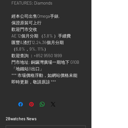
FEATURES: Diamonds
經本公司出售Omega手錶,
保證原裝可上行
歡迎門市交收
AE 12個月分期 （3.8% ）手續費
匯豐&渣打12,24,36個月分期
（6.8%，9%, 11%）
歡迎查詢 ：+852 9550 1899
門市地址: 銅鑼灣廣場一期地下 G10B
「地鐵站B出口」
*** 市場價格浮動，如網站價格未能
即時更新，敬請原諒 ***
​28watches News