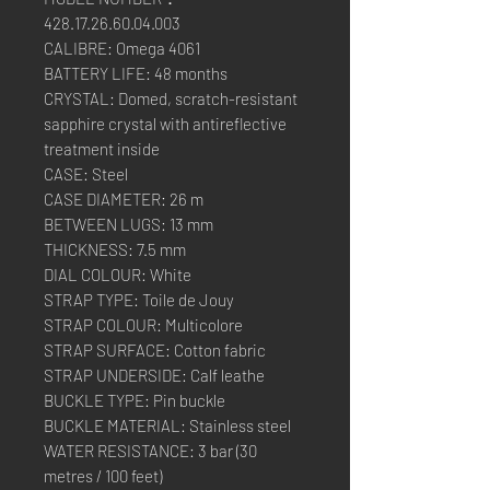
428.17.26.60.04.003
CALIBRE: Omega 4061
BATTERY LIFE: 48 months
CRYSTAL: Domed, scratch-resistant
sapphire crystal with antireflective
treatment inside
CASE: Steel
CASE DIAMETER: 26 m
BETWEEN LUGS: 13 mm
THICKNESS: 7.5 mm
DIAL COLOUR: White
STRAP TYPE: Toile de Jouy
STRAP COLOUR: Multicolore
STRAP SURFACE: Cotton fabric
STRAP UNDERSIDE: Calf leathe
BUCKLE TYPE: Pin buckle
BUCKLE MATERIAL: Stainless steel
WATER RESISTANCE: 3 bar (30
metres / 100 feet)