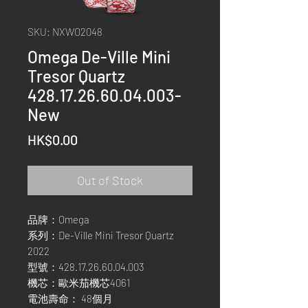
SKU: NXWO2048
Omega De-Ville Mini
Tresor Quartz
428.17.26.60.04.003-
New
Price
HK$0.00
Out of Stock
品牌：Omega
系列：De-Ville Mini Tresor Quartz
2022
型號：428.17.26.60.04.003
機芯：歐米茄機芯4061
電池壽命： 48個月