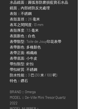
水晶鏡面：圓弧形防磨損藍寶石水晶
鏡面，內部經防反光處理
表殼：不銹鋼
表殼直徑：26 毫米
表耳之間闊度: 13 mm
表殼厚度: 7.5 毫米
表面顏色：白色
表帶類型: Toile de Jouy印花表帶
表帶顏色: 多種顏色
表帶正面: 棉纖維
表帶底面: 小牛皮
帶扣類型: 針扣
帶扣材質: 不銹鋼
防水性能：3 巴 (30 米 / 100 呎)
特色：鑽石
BRAND：Omega
MODEL：De-Ville Mini Tresor Quartz
2022
MODEL NUMBER：