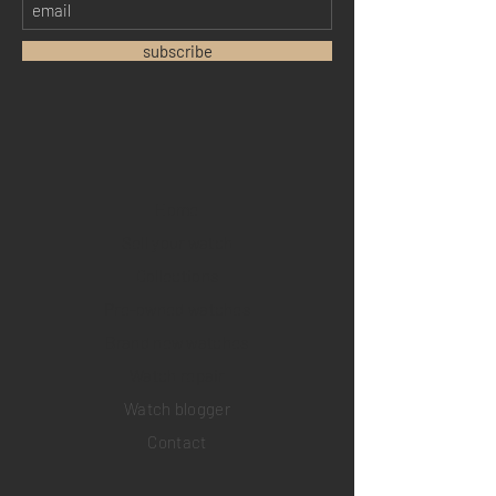
subscribe
Home
Sell your watch
Collections
Pre-owned watches
Brand new watches
​Watch repair
Watch blogger
Contact