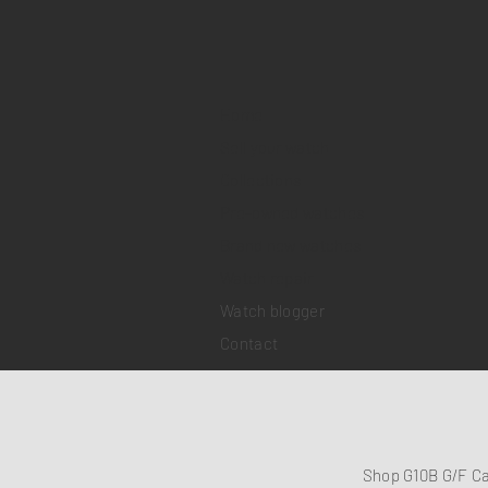
Home
Sell your watch
Collections
Pre-owned watches
Brand new watches
​Watch repair
Watch blogger
Contact
Shop G10B G/F C