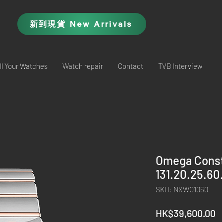
新到現貨 New Arrivals
ll Your Watches
Watch repair
Contact
TVB Interview
Omega Const
131.20.25.60
SKU: NXWO1060
P
HK$39,600.00