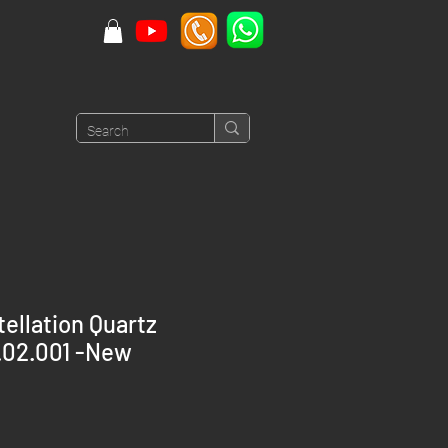
ellation Quartz
.02.001 -New
rice