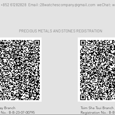
：
+852 61282828
Email :
28watchescompany@gmail.com
weChat: w
PRECIOUS METALS AND STONES REGISTRATION
ay Branch
Tsim Sha Tsui Branch 
n No.: B-B-23-07-00795
Registration No.: B-