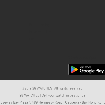
Return policy
Privacy policy
FAQ
28 Watches App
©2019 28 WATCHES. All rights reserved.
28 WATCHES | Sell your watch in best price
auseway Bay Plaza 1, 489 Hennessy Road , Causeway Bay,Hong Ko