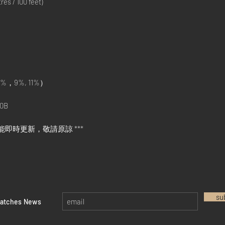
s / 100 feet)
%，9%, 11%）
0B
能即時更新，敬請原諒 ***
su
watches News