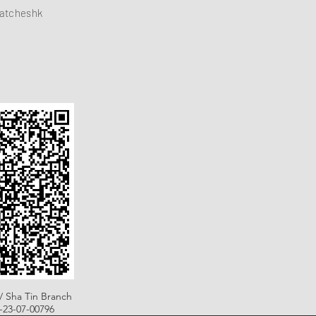
atcheshk
/ Sha Tin Branch
B-23-07-00796