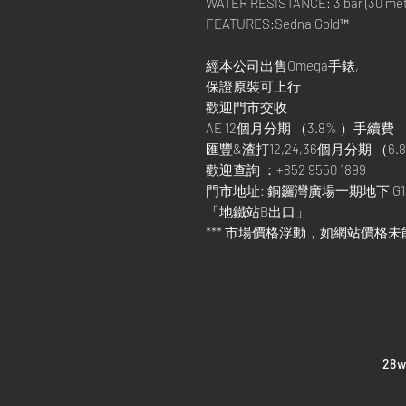
WATER RESISTANCE: 3 bar (30 metre
FEATURES:Sedna Gold™
經本公司出售Omega手錶,
保證原裝可上行
歡迎門市交收
AE 12個月分期 （3.8% ）手續費
匯豐&渣打12,24,36個月分期 （6.8
歡迎查詢 ：+852 9550 1899
門市地址: 銅鑼灣廣場一期地下 G1
「地鐵站B出口」
*** 市場價格浮動，如網站價格未
​28