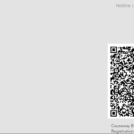
Hotline
Causeway B
Registratio