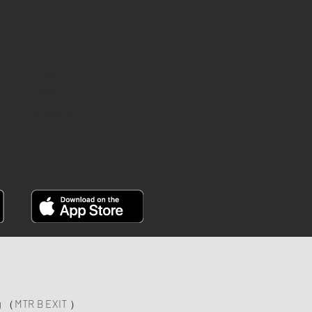
INSTAGRAM
YOUTUBE
FACEBOOK
ng （MTR B EXIT ）