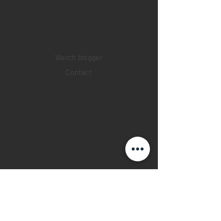
Pre-owned watches
Brand new watches
​Watch repair
Watch blogger
Contact
Return policy
Privacy policy
FAQ
INSTAGRAM
YOUTUBE
FACEBOOK
28 Watches App