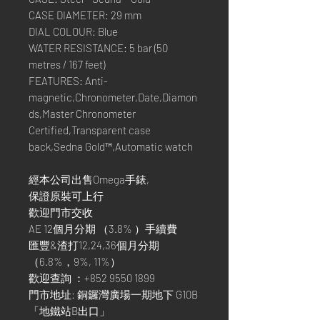
CASE DIAMETER: 29 mm
DIAL COLOUR: Blue
WATER RESISTANCE: 5 bar (50
metres / 167 feet)
FEATURES: Anti-
magnetic,Chronometer,Date,Diamon
ds,Master Chronometer
Certified,Transparent case
back,Sedna Gold™,Automatic watch
經本公司出售Omega手錶,
保證原裝可上行
歡迎門市交收
AE 12個月分期 （3.8% ）手續費
匯豐&渣打12,24,36個月分期
（6.8%，9%, 11%）
歡迎查詢 ：+852 9550 1899
門市地址: 銅鑼灣廣場一期地下 G10B
「地鐵站B出口」