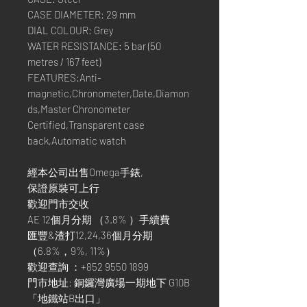
CASE DIAMETER: 29 mm
DIAL COLOUR: Grey
WATER RESISTANCE: 5 bar (50
metres / 167 feet)
FEATURES:Anti-
magnetic,Chronometer,Date,Diamon
ds,Master Chronometer
Certified,Transparent case
back,Automatic watch
經本公司出售Omega手錶,
保證原裝可上行
歡迎門市交收
AE 12個月分期 （3.8% ）手續費
匯豐&渣打12,24,36個月分期
（6.8%，9%, 11%）
歡迎查詢 ：+852 9550 1899
門市地址: 銅鑼灣廣場一期地下 G10B
「地鐵站B出口」