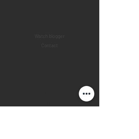
Pre-owned watches
Brand new watches
​Watch repair
Watch blogger
Contact
Return policy
Privacy policy
FAQ
INSTAGRAM
YOUTUBE
FACEBOOK
28 Watches App