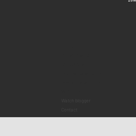
Home
Sell your watch
Collections
Pre-owned watches
Brand new watches
​Watch repair
Watch blogger
Contact