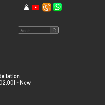
ellation
.02.001 - New
rice