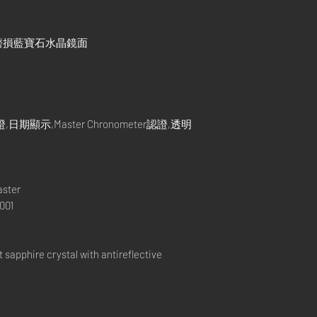
磨損藍寶石水晶鏡面
示,Master Chronometer認證,透明
aster
001
apphire crystal with antireflective