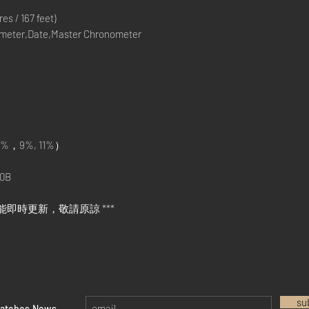
s / 167 feet)
eter,Date,Master Chronometer
%，9%, 11%）
0B
能即時更新，敬請原諒 ***
su
watches News