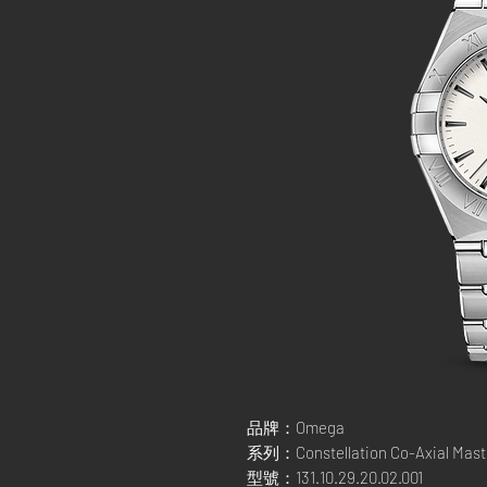
品牌：Omega
系列：Constellation Co-Axial Mast
型號：131.10.29.20.02.001