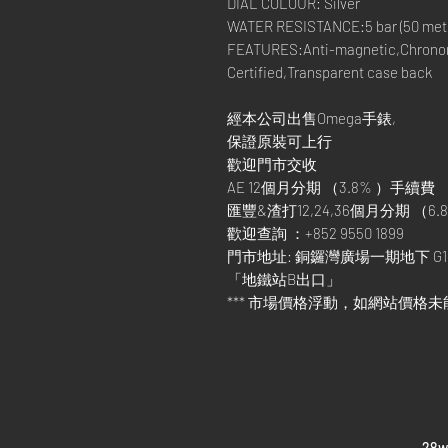
DIAL COLOUR: Silver
WATER RESISTANCE:5 bar (50 metre
FEATURES:Anti-magnetic,Chronom
Certified,Transparent case back
經本公司出售Omega手錶,
保證原裝可上行
歡迎門市交收
AE 12個月分期 （3.8% ）手續費
匯豐&渣打12,24,36個月分期 （6.8
歡迎查詢 ：+852 9550 1899
門市地址: 銅鑼灣廣場一期地下 G1
「地鐵站B出口」
*** 市場價格浮動，如網站價格未
​28