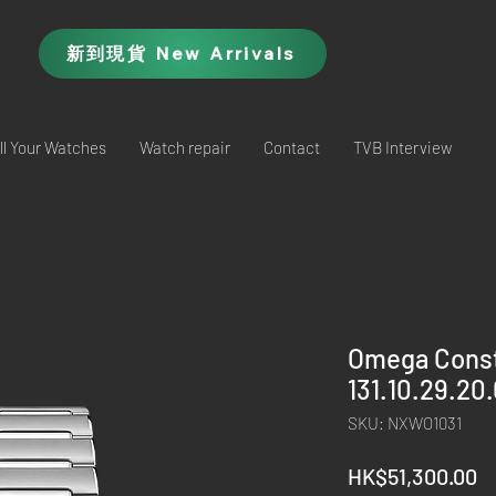
新到現貨 New Arrivals
ll Your Watches
Watch repair
Contact
TVB Interview
Omega Const
131.10.29.20
SKU: NXWO1031
P
HK$51,300.00