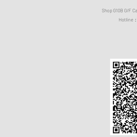
Shop G10B G/F C
Hotline