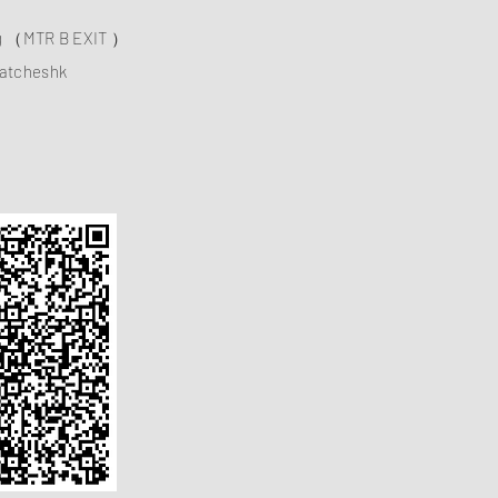
ng （MTR B EXIT ）
atcheshk