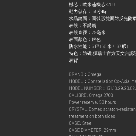
機芯：歐米茄機芯8700
動力儲存： 50小時
水晶鏡面：圓弧形雙面防反光防
表殼：不銹鋼
表殼直徑：29毫米
表面顏色：銀色
防水性能：5 巴 (50 米 / 167 呎)
特色：防磁,獲瑞士官方天文台認證,日期顯
表背
BRAND：Omega
MODEL：Constellation Co-Axial M
MODEL NUMBER：131.10.29.20.02.
CALIBRE: Omega 8700
Power reserve: 50 hours
CRYSTAL:Domed scratch-resistant s
treatment on both sides
CASE: Steel
CASE DIAMETER: 29mm