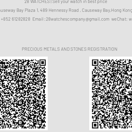
28 WATCHES | Sell your watch in best price
auseway Bay Plaza 1, 489 Hennessy Road , Causeway Bay,Hong Ko
：
+852 61282828
Email :
28watchescompany@gmail.com
weChat: w
PRECIOUS METALS AND STONES REGISTRATION