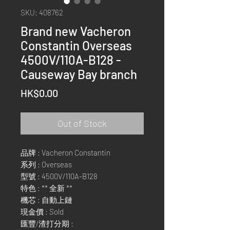
SKU: 408762
Brand new Vacheron
Constantin Overseas
4500V/110A-B128 -
Causeway Bay branch
Price
HK$0.00
Out of Stock
品牌 : Vacheron Constantin
系列 : Overseas
型號 : 4500V/110A-B128
特色 : ** 全新 **
機芯 : 自動上鏈
現金價 : Sold
匯豐/渣打分期 :