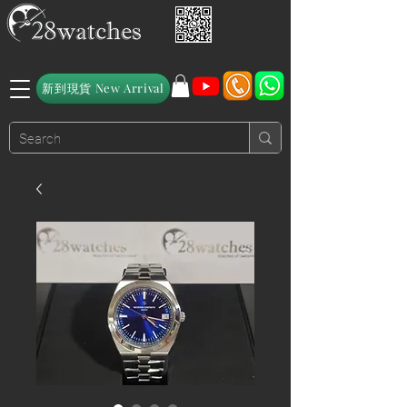
新到現貨 New Arrival