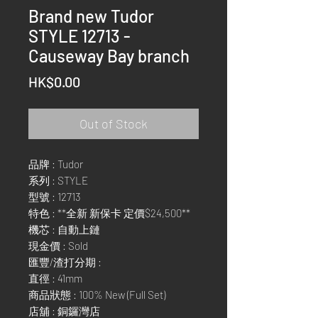
Brand new Tudor
STYLE 12713 -
Causeway Bay branch
Price
HK$0.00
Out of Stock
品牌 : Tudor
系列 : STYLE
型號 : 12713
特色 : **全新 新保卡 定價$24,500**
機芯 : 自動上鏈
現金價 : Sold
匯豐/渣打分期 :
直徑 : 41mm
商品狀態 : 100% New (Full Set)
店舖 : 銅鑼灣店