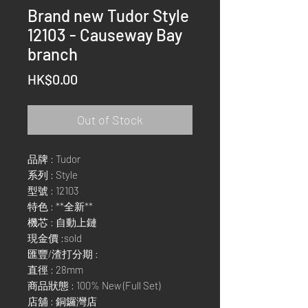
Brand new Tudor Style
12103 - Causeway Bay
branch
Price
HK$0.00
Out of Stock
品牌 : Tudor
系列 : Style
型號 : 12103
特色 : **全新**
機芯 : 自動上鏈
現金價 :sold
匯豐/渣打分期 :
直徑 : 28mm
商品狀態 : 100% New (Full Set)
店舖 : 銅鑼灣店