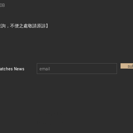
0B
查詢，不便之處敬請原諒】
su
watches News
Return policy
Privacy policy
FAQ