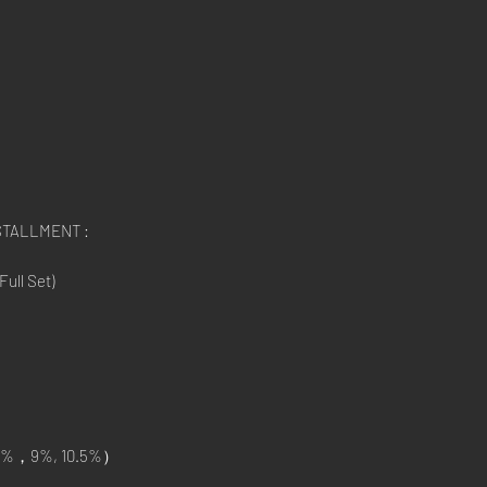
STALLMENT :
ull Set)
%，9%, 10.5%）