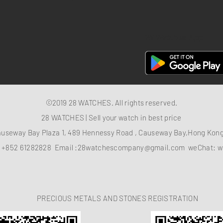
28 Watches App
©2019 28 WATCHES. All rights reserved.
28 WATCHES | Sell your watch in best price
auseway Bay Plaza 1, 489 Hennessy Road , Causeway Bay,Hong Ko
：
+852 61282828
Email :
28watchescompany@gmail.com
weChat: w
PRECIOUS METALS AND STONES REGISTRATION