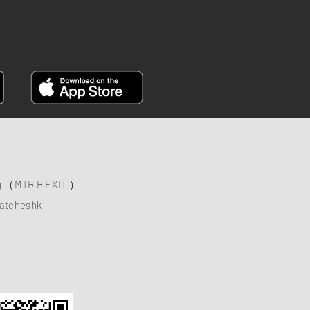
ng （MTR B EXIT ）
atcheshk