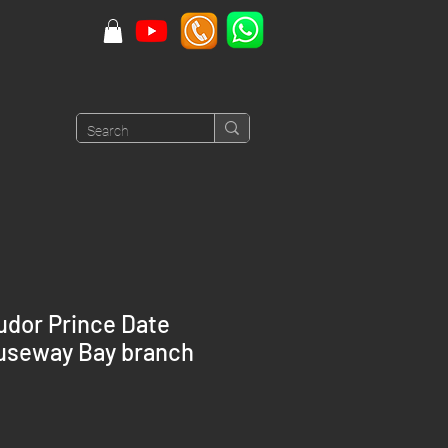
udor Prince Date
useway Bay branch