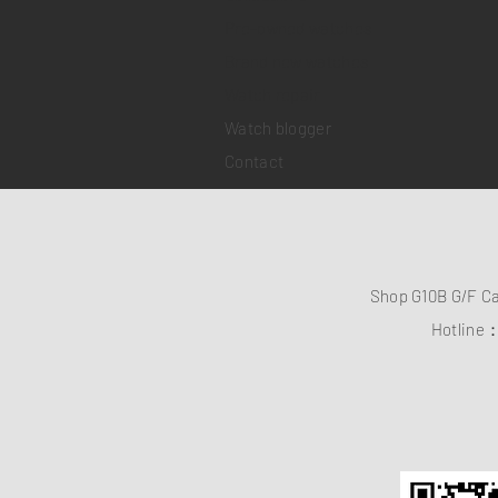
Pre-owned watches
Brand new watches
​Watch repair
Watch blogger
Contact
Shop G10B G/F C
Hotline