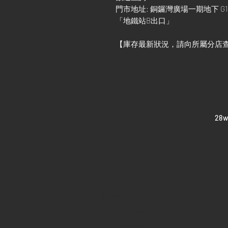
門市地址: 銅鑼灣廣場一期地下 G1
「地鐵站B出口」
【庫存最新狀況，請向所屬分店
​28
Home
Sell your watch
Collections