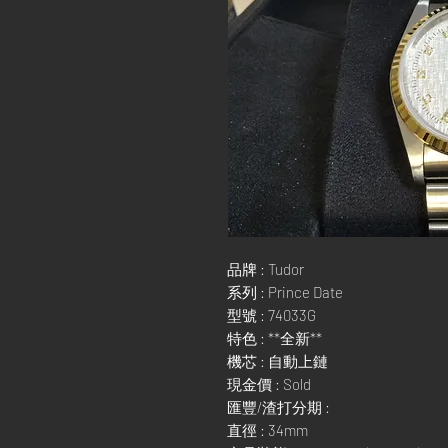
品牌 : Tudor
系列 : Prince Date
型號 : 74033G
特色 : **全新**
機芯 : 自動上鏈
現金價 : Sold
匯豐/渣打分期 :
直徑 : 34mm