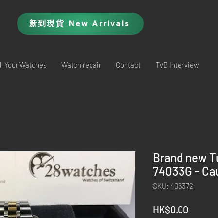
新到現貨 New Arrivals
ll Your Watches
Watch repair
Contact
TVB Interview
Brand new T
74033G - Ca
SKU: 405372
Price
HK$0.00