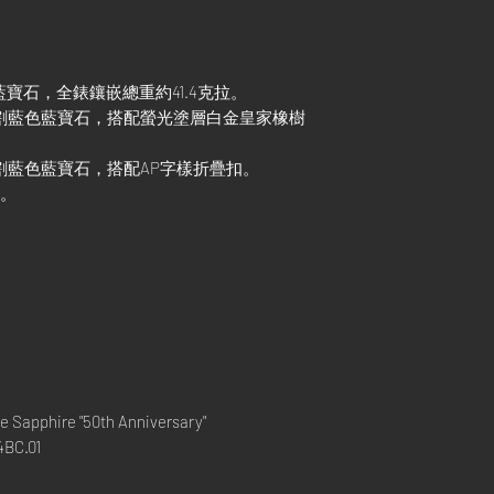
色藍寶石，全錶鑲嵌總重約41.4克拉。
形切割藍色藍寶石，搭配螢光塗層白金皇家橡樹
形切割藍色藍寶石，搭配AP字樣折疊扣。
示。
e Sapphire "50th Anniversary"
4BC.01