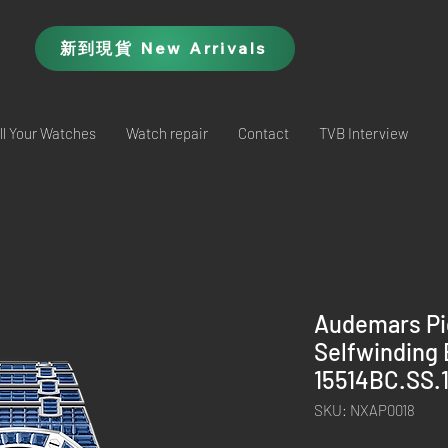
新到現貨 New Arrivals
ll Your Watches
Watch repair
Contact
TVB Interview
Audemars Pi
Selfwinding 
15514BC.SS.
SKU: NXAP0018