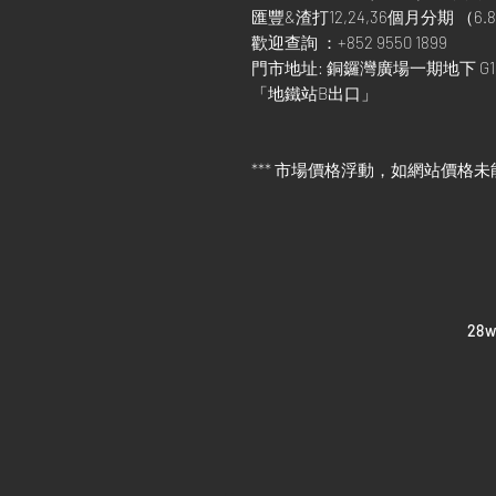
匯豐&渣打12,24,36個月分期 （6.8
歡迎查詢 ：+852 9550 1899
門市地址: 銅鑼灣廣場一期地下 G1
「地鐵站B出口」
*** 市場價格浮動，如網站價格未
​28