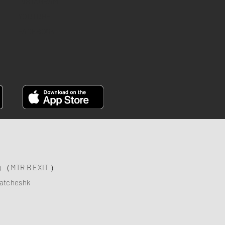
INSTAGRAM
YOUTUBE
FACEBOOK
ng （MTR B EXIT ）
atcheshk