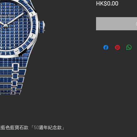
Price
HK$0.00
錶藍色藍寶石款 「50週年紀念款」