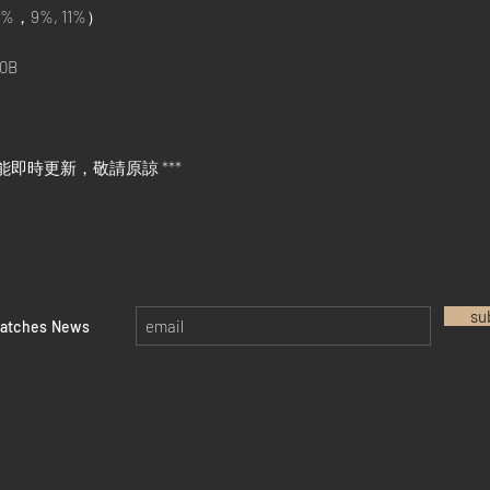
%，9%, 11%）
0B
能即時更新，敬請原諒 ***
su
watches News