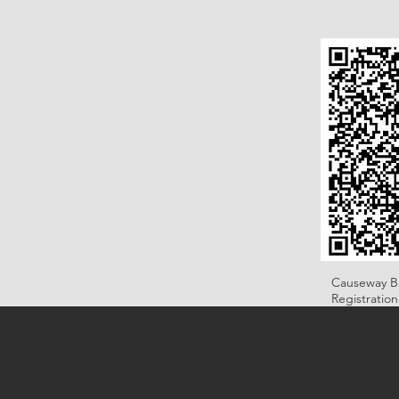
Causeway B
Registratio