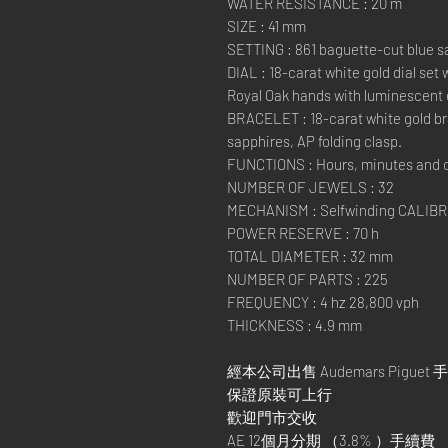
WATER RESISTANCE : 20 m
SIZE : 41 mm
SETTING : 861 baguette-cut blue sa
DIAL : 18-carat white gold dial set
Royal Oak hands with luminescent 
BRACELET : 18-carat white gold br
sapphires, AP folding clasp.
FUNCTIONS : Hours, minutes and 
NUMBER OF JEWELS : 32
MECHANISM : Selfwinding CALIBR
POWER RESERVE : 70 h
TOTAL DIAMETER : 32 mm
NUMBER OF PARTS : 225
FREQUENCY : 4 hz 28,800 vph
THICKNESS : 4.9 mm
經本公司出售 Audemars Piguet 
保證原裝可上行
歡迎門市交收
AE 12個月分期 （3.8% ）手續費