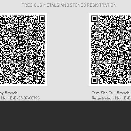
PRECIOUS METALS AND STONES REGISTRATION
ay Branch
Tsim Sha Tsui Branch 
n No.: B-B-23-07-00795
Registration No.: B-