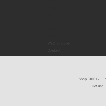
Home
Sell your watch
Collections
Pre-owned watches
Brand new watches
​Watch repair
Watch blogger
Contact
Shop G10B G/F C
Hotline