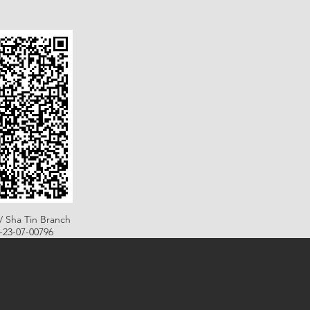
/ Sha Tin Branch
B-23-07-00796