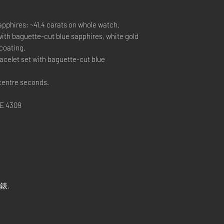
pphires; ~41.4 carats on whole watch.
 with baguette-cut blue sapphires, white gold
coating.
acelet set with baguette-cut blue
centre seconds.
E 4309
手錶,