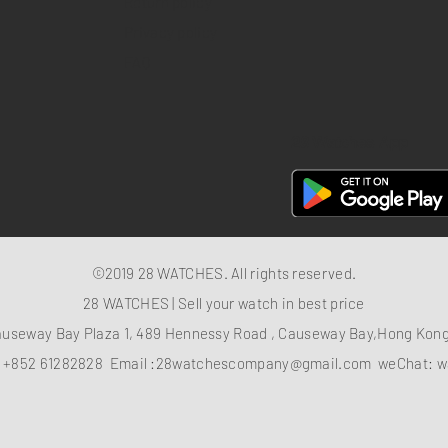
Return policy
Privacy policy
FAQ
28 Watches App
©2019 28 WATCHES. All rights reserved.
28 WATCHES | Sell your watch in best price
auseway Bay Plaza 1, 489 Hennessy Road , Causeway Bay,Hong Ko
：
+852 61282828
Email :
28watchescompany@gmail.com
weChat: w