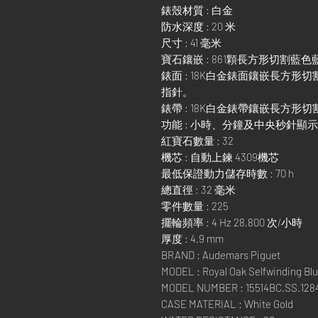
錶殼材質 : 白金
防水深度 : 20 米
尺寸 : 41 毫米
寶石鑲嵌 : 861顆長方形切割藍
錶面 : 18K白金錶面鑲嵌長方
指針。
錶帶 : 18K白金錶帶鑲嵌長方
功能 : 小時、分鐘及中央秒針顯
紅寶石數量 : 32
機芯 : 自動上鍊 4309機芯
最低保證動力儲存時數 : 70 h
總直徑 : 32 毫米
零件數量 : 225
擺輪頻率 : 4 Hz 28,800 次/小時
厚度 : 4.9 mm
BRAND : Audemars Piguet
MODEL : Royal Oak Selfwinding Blu
MODEL NUMBER : 15514BC.SS.128
CASE MATERIAL : White Gold