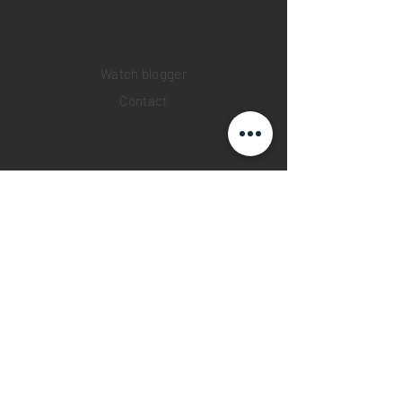
Brand new watches
​Watch repair
Watch blogger
Contact
Return policy
Privacy policy
FAQ
INSTAGRAM
YOUTUBE
FACEBOOK
28 Watches App