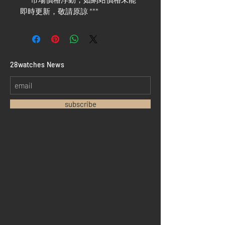
即時更新，敬請原諒 ***
​28watches News
subscribe
Home
Sell your watch
Collections
Pre-owned watches