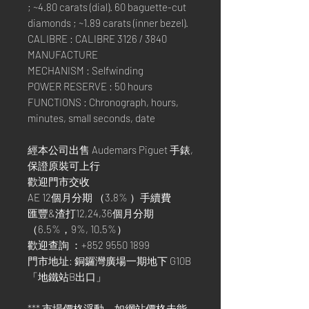
; ~4.80 carats (dial). 60 baguette-cut
diamonds ; ~1.89 carats (inner bezel).
CALIBRE : CALIBRE 3126 / 3840
MANUFACTURE
MECHANISM : Selfwinding
POWER RESERVE : 50 hours
FUNCTIONS : Chronograph, hours,
minutes, small seconds, date
經本公司出售 Audemars Piguet 手錶,
保證原裝可上行
歡迎門市交收
AE 12個月分期 （3.8% ）手續費
匯豐&渣打12,24,36個月分期
（6.5%，9%, 10.5%）
歡迎查詢 ：+852 9550 1899
門市地址: 銅鑼灣廣場一期地下 G10B
「地鐵站B出口」
*** 市場價格浮動，如網站價格未能