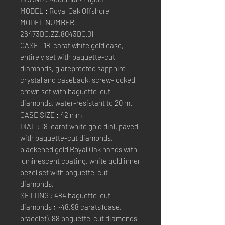
MODEL : Royal Oak Offshore
MODEL NUMBER :
26473BC.ZZ.8043BC.01
CASE : 18-carat white gold case,
entirely set with baguette-cut
diamonds, glareproofed sapphire
crystal and caseback, screw-locked
crown set with baguette-cut
diamonds, water-resistant to 20 m.
CASE SIZE : 42 mm
DIAL : 18-carat white gold dial, paved
with baguette-cut diamonds,
blackened gold Royal Oak hands with
luminescent coating, white gold inner
bezel set with baguette-cut
diamonds.
SETTING : 484 baguette-cut
diamonds ; ~48.98 carats (case,
bracelet). 88 baguette-cut diamonds