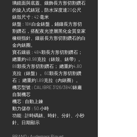
璃鏡面與底蓋、鑲飾長方形切割鑽石
的旋入式錶冠，防水深度達20公尺
錶殼尺寸 : 42 毫米
錶盤 : 18K白金錶盤，鋪鑲長方形切
割鑽石，搭配夜光塗層黑化金質皇家
橡樹指針、鑲嵌長方形切割鑽石的白
金內錶圈。
寶石鑲嵌 : 484顆長方形切割鑽石；
總重約48.98克拉（錶殼、錶帶）。
88顆長方形切割鑽石； 總重約4.80
克拉（錶盤）。60顆長方形切割鑽
石； 總重約1.89克拉（內錶圈）。
機芯型號 : CALIBRE 3126/3840錶廠
自製機芯
機芯 : 自動上鍊
動力儲存 : 50 小時
功能 : 計時碼錶、時針、分針、小秒
針、日期顯示
BRAND : Audemars Piguet