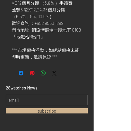
AE 12個月分期 （3.8% ）手續費
匯豐&渣打12,24,36個月分期
（6.5%，9%, 10.5%）
歡迎查詢 ：+852 9550 1899
門市地址: 銅鑼灣廣場一期地下 G10B
「地鐵站B出口」
*** 市場價格浮動，如網站價格未能
即時更新，敬請原諒 ***
​28watches News
subscribe