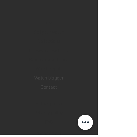
Home
Sell your watch
Collections
Pre-owned watches
Brand new watches
​Watch repair
Watch blogger
Contact
Return policy
Privacy policy
FAQ
INSTAGRAM