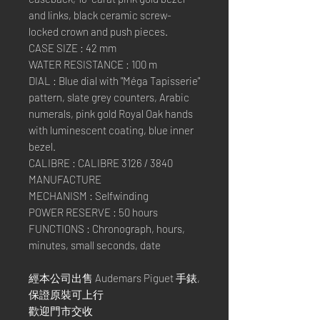
and links, black ceramic screw-
locked crown and push pieces.
CASE SIZE : 42 mm
WATER RESISTANCE : 100 m
DIAL : Blue dial with "Méga Tapisserie"
pattern, slate grey counters, Arabic
numerals, pink gold Royal Oak hands
with luminescent coating, blue inner
bezel.
CALIBRE : CALIBRE 3126 / 3840
MANUFACTURE
MECHANISM : Selfwinding
POWER RESERVE : 50 hours
FUNCTIONS : Chronograph, hours,
minutes, small seconds, date
經本公司出售 Audemars Piguet 手錶,
保證原裝可上行
歡迎門市交收