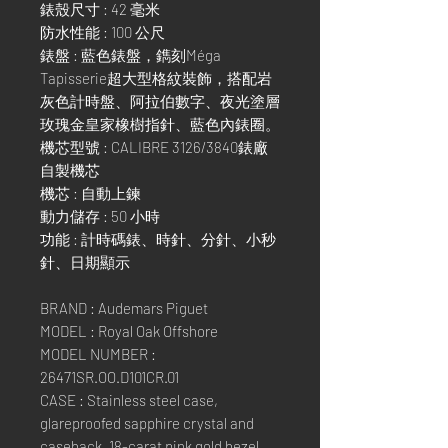
錶殼尺寸 : 42 毫米
防水性能 : 100 公尺
錶盤 : 藍色錶盤，鐫刻Méga
Tapisserie超大型格紋裝飾，搭配岩
灰色計時盤、阿拉伯數字、夜光塗層
玫瑰金皇家橡樹指針、藍色內錶圈。
機芯型號 : CALIBRE 3126/3840錶廠
自製機芯
機芯 : 自動上鍊
動力儲存 : 50 小時
功能 : 計時碼錶、時針、分針、小秒
針、日期顯示
BRAND : Audemars Piguet
MODEL : Royal Oak Offshore
MODEL NUMBER :
26471SR.OO.D101CR.01
CASE : Stainless steel case,
glareproofed sapphire crystal and
caseback, 18-carat pink gold bezel