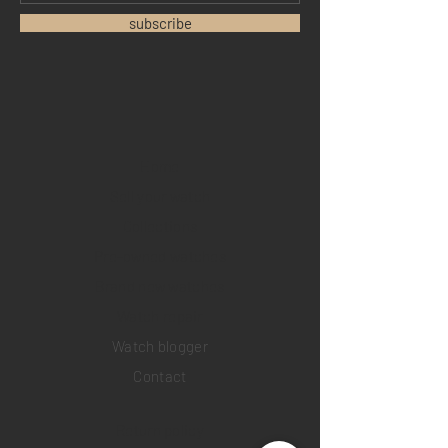
subscribe
Home
Sell your watch
Collections
Pre-owned watches
Brand new watches
​Watch repair
Watch blogger
Contact
Return policy