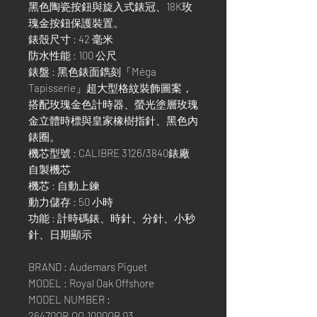
黑色陶瓷按鈕與旋入式錶冠、18K玫
瑰金按鈕保護裝置。
錶殼尺寸 : 42 毫米
防水性能 : 100 公尺
錶盤 : 黑色錶面鐫刻「Méga
Tapisserie」超大型格紋裝飾圖案，
搭配玫瑰金色計時器、螢光塗層玫瑰
金立體時標與皇家橡樹指針、黑色內
錶圈。
機芯型號 : CALIBRE 3126/3840錶廠
自製機芯
機芯 : 自動上鍊
動力儲存 : 50 小時
功能 : 計時碼錶、時針、分針、小秒
針、日期顯示
BRAND : Audemars Piguet
MODEL : Royal Oak Offshore
MODEL NUMBER :
26470OR.OO.1000OR.03