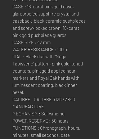
CASE : 18-carat pink gold case,
glareproofed sapphire crystal and
caseback, black ceramic pushpieces
and screw-locked crown, 18-carat
pink gold pushpiece guards.
CASE SIZE : 42 mm
WATER RESISTANCE : 100 m
DIAL : Black dial with “Méga
Tapisserie” pattern, pink gold-toned
counters, pink gold applied hour-
markers and Royal Oak hands with
luminescent coating, black inner
bezel.
CALIBRE : CALIBRE 3126 / 3840
MANUFACTURE
MECHANISM : Selfwinding
POWER RESERVE : 50 hours
FUNCTIONS : Chronograph, hours,
minutes, small seconds, date