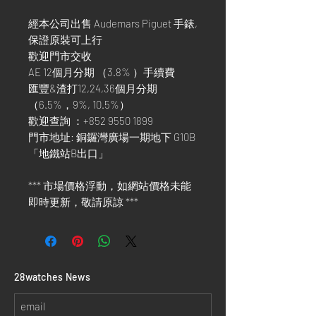
經本公司出售 Audemars Piguet 手錶,
保證原裝可上行
歡迎門市交收
AE 12個月分期 （3.8% ）手續費
匯豐&渣打12,24,36個月分期
（6.5%，9%, 10.5%）
歡迎查詢 ：+852 9550 1899
門市地址: 銅鑼灣廣場一期地下 G10B
「地鐵站B出口」
*** 市場價格浮動，如網站價格未能
即時更新，敬請原諒 ***
​28watches News