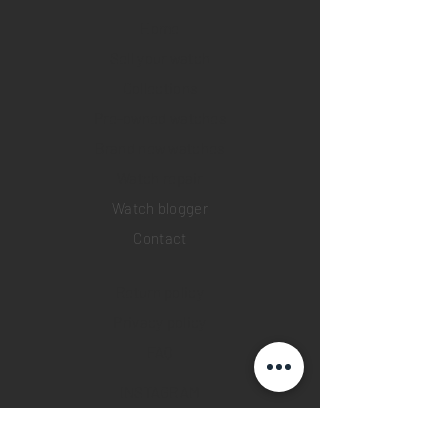
Home
Sell your watch
Collections
Pre-owned watches
Brand new watches
​Watch repair
Watch blogger
Contact
Return policy
Privacy policy
FAQ
INSTAGRAM
YOUTUBE