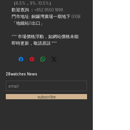
（6.5%，9%, 10.5%）
歡迎查詢 ：+852 9550 1899
門市地址: 銅鑼灣廣場一期地下 G10B
「地鐵站B出口」
*** 市場價格浮動，如網站價格未能
即時更新，敬請原諒 ***
​28watches News
subscribe