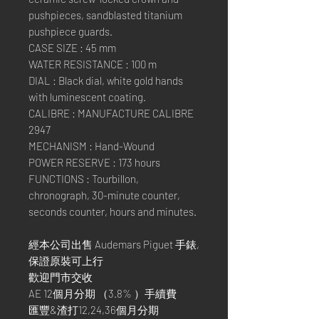
pushpieces, sandblasted titanium
pushpiece guards.
CASE SIZE : 45 mm
WATER RESISTANCE : 100 m
DIAL : Black dial, white gold hands
with luminescent coating.
CALIBRE : MANUFACTURE CALIBRE
2947
MECHANISM : Hand-Wound
POWER RESERVE : 173 hours
FUNCTIONS : Tourbillon,
chronograph, 30-minute counter,
seconds counter, hours and minutes.
經本公司出售 Audemars Piguet 手錶,
保證原裝可上行
歡迎門市交收
AE 12個月分期 （3.8% ）手續費
匯豐&渣打12,24,36個月分期