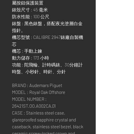
屬按鈕保護裝置
錶殼尺寸 : 45 毫米
防水性能 : 100 公尺
錶盤 : 黑色錶盤，搭配夜光塗層白金
指針。
機芯型號 : CALIBRE 2947錶廠自製機
芯
機芯 : 手動上鍊
動力儲存 : 173 小時
功能 : 陀飛輪、計時碼錶、30分鐘計
時盤、小秒針、時針、分針
BRAND : Audemars Piguet
MODEL : Royal Oak Offshore
MODEL NUMBER :
26421ST.OO.A002CA.01
CASE : Stainless steel case,
glareproofed sapphire crystal and
caseback, stainless steel bezel, black
ceramic screw-locked crown and