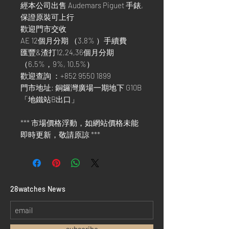
經本公司出售 Audemars Piguet 手錶,
保證原裝可上行
歡迎門市交收
AE 12個月分期 （3.8% ）手續費
匯豐&渣打12,24,36個月分期
（6.5%，9%, 10.5%）
歡迎查詢 ：+852 9550 1899
門市地址: 銅鑼灣廣場一期地下 G10B
「地鐵站B出口」
*** 市場價格浮動，如網站價格未能
即時更新，敬請原諒 ***
​28watches News