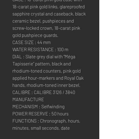
18-carat pink gold links, glareproofed
sapphire crystal and caseback, black
ceramic bezel, pushpieces and
screw-locked crown, 18-carat pink
gold pushpiece guards.
CASE SIZE : 44 mm
WATER RESISTANCE : 100 m
DIAL : Slate grey dial with “Méga
Tapisserie” pattern, black and
rhodium-toned counters, pink gold
applied hour-markers and Royal Oak
hands, rhodium-toned inner bezel.
CALIBRE : CALIBRE 3126 / 3840
MANUFACTURE
MECHANISM : Selfwinding
POWER RESERVE : 50 hours
FUNCTIONS : Chronograph, hours,
minutes, small seconds, date