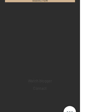
subscribe
Home
Sell your watch
Collections
Pre-owned watches
Brand new watches
​Watch repair
Watch blogger
Contact
Return policy
Privacy policy