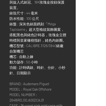
與旋入式錶冠、18K玫瑰金按鈕保護
裝置。
錶殼尺寸 : 44 毫米
防水性能 : 100 公尺
錶盤 : 深灰色錶面鐫刻「Méga
Tapisserie」超大型格紋裝飾圖案，
搭配黑色與銠色計時器，玫瑰金立體
時標與皇家橡樹指針，銠色內錶圈。
機芯型號 : CALIBRE 3126/3840錶廠
自製機芯
機芯 : 自動上鍊
動力儲存 : 50 小時
功能 : 計時碼錶、時針、分針、小秒
針、日期顯示
BRAND : Audemars Piguet
MODEL : Royal Oak Offshore
MODEL NUMBER :
26416RO.OO.A002CA.01
CASE : 18-carat pink gold case with