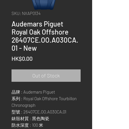
SKU: NXAP0134
Audemars Piguet
Royal Oak Offshore
26407CE.OO.A030CA.
01 - New
Price
HK$0.00
Out of Stock
品牌 : Audemars Piguet
系列 : Royal Oak Offshore Tourbillon
Chronograph
型號 : 26407CE.OO.A030CA.01
錶殼材質 : 黑色陶瓷
防水深度 : 100 米