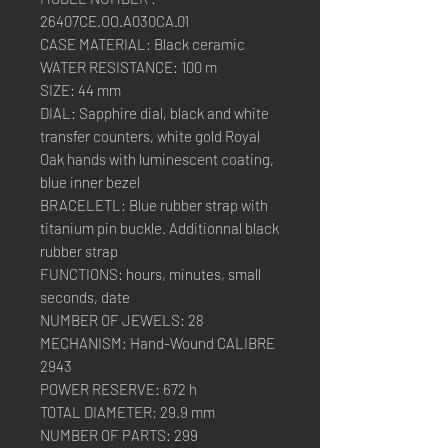
26407CE.OO.A030CA.01
CASE MATERIAL: Black ceramic
WATER RESISTANCE: 100 m
SIZE: 44 mm
DIAL: Sapphire dial, black and white
transfer counters, white gold Royal
Oak hands with luminescent coating,
blue inner bezel
BRACELETL: Blue rubber strap with
titanium pin buckle. Additionnal black
rubber strap
FUNCTIONS: hours, minutes, small
seconds, date
NUMBER OF JEWELS: 28
MECHANISM: Hand-Wound CALIBRE
2943
POWER RESERVE: 672 h
TOTAL DIAMETER: 29.9 mm
NUMBER OF PARTS: 299