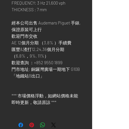
FREQUENCY: 3 Hz 21,600 vph
THICKNESS : 7 mm
經本公司出售 Audemars Piguet 手錶,
保證原裝可上行
歡迎門市交收
AE 12個月分期 （3.8% ）手續費
匯豐&渣打12,24,36個月分期
（6.8%，9%, 11%）
歡迎查詢 ：+852 9550 1899
門市地址: 銅鑼灣廣場一期地下 G10B
「地鐵站B出口」
*** 市場價格浮動，如網站價格未能
即時更新，敬請原諒 ***