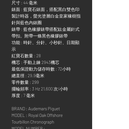
尺寸 : 44 毫米
錶面 : 藍寶石錶面，搭配黑白雙色印
製計時器，螢光塗層白金皇家橡樹指
針與藍色內錶圈
錶帶 : 藍色橡膠錶帶搭配鈦金屬針式
帶扣。附帶一條黑色橡膠錶帶
功能 : 時針、分針、小秒針、日期顯
示
紅寶石數量 : 28
機芯 : 手動上鍊 2943機芯
最低保證動力儲存時數 : 72小時
總直徑 : 29.9毫米
零件數量 : 299
擺輪頻率 : 3 Hz 21,600 次/小時
厚度 : 7 毫米
BRAND : Audemars Piguet
MODEL : Royal Oak Offshore
Tourbillon Chronograph
MODEL NUMBER :