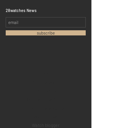
​28watches News
subscribe
Home
Sell your watch
Collections
Pre-owned watches
Brand new watches
​Watch repair
Watch blogger