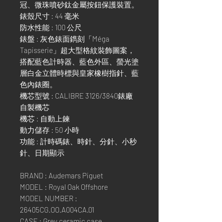
冠、微珠噴砂鈦金屬按鈕保護裝置。
錶殼尺寸 : 44 毫米
防水性能 : 100 公尺
錶盤 : 灰色錶面鐫刻「Méga
Tapisserie」超大型格紋裝飾圖案，
搭配藍色計時器、藍色外區、螢光塗
層白金立體時標與皇家橡樹指針、藍
色內錶圈。
機芯型號 : CALIBRE 3126/3840錶廠
自製機芯
機芯 : 自動上鍊
動力儲存 : 50 小時
功能 : 計時碼錶、時針、分針、小秒
針、日期顯示
BRAND : Audemars Piguet
MODEL : Royal Oak Offshore
MODEL NUMBER :
26405CG.OO.A004CA.01
CASE : Grey ceramic case,