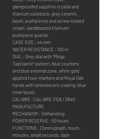
glareproofed sapphire crystal and
titanium caseback, grey ceramic
bezel, pushpieces and screw-locked
crown, sandblasted titanium
pushpiece guards.
CASE SIZE : 44 mm
WATER RESISTANCE : 100 m
DIAL : Grey dial with “Méga
Tapisserie” pattern, blue counters
and blue external zone, white gold
applied hour-markers and Royal Oak
hands with luminescent coating, blue
inner bezel.
CALIBRE : CALIBRE 3126 / 3840
MANUFACTURE
MECHANISM : Selfwinding
POWER RESERVE : 50 hours
FUNCTIONS : Chronograph, hours,
minutes, small seconds, date