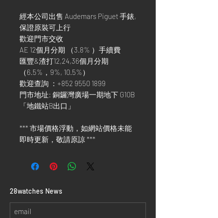
經本公司出售 Audemars Piguet 手錶,
保證原裝可上行
歡迎門市交收
AE 12個月分期 （3.8% ）手續費
匯豐&渣打12,24,36個月分期
（6.5%，9%, 10.5%）
歡迎查詢 ：+852 9550 1899
門市地址: 銅鑼灣廣場一期地下 G10B
「地鐵站B出口」
*** 市場價格浮動，如網站價格未能
即時更新，敬請原諒 ***
​28watches News