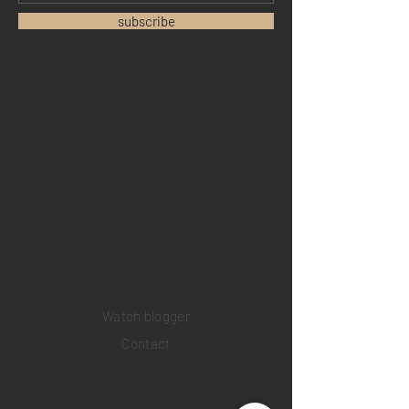
subscribe
Home
Sell your watch
Collections
Pre-owned watches
Brand new watches
​Watch repair
Watch blogger
Contact
Return policy