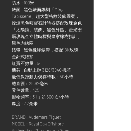
防水 : 100米
錶面 : 黑色錶面鐫刻「Méga
Tapisserie」超大型格紋裝飾圖案，
煙燻黑色藍寶石計時器搭配玫瑰金色
「太陽鏡」裝飾、黑色外區、螢光塗
層玫瑰金立體時標與皇家橡樹指針、
黑色內錶圈
錶帶 : 黑色橡膠錶帶，搭配18K玫瑰
金針式錶扣
紅寶石數量 : 54
機芯 : 自動上鏈 3126/3840 機芯
最低保證動力儲存時數 : 50小時
總直徑 : 29.92毫米
零件數量 : 425
擺輪頻率 : 3 Hz 21,600 次/小時
厚度 : 7.2毫米
BRAND : Audemars Piguet
MODEL : Royal Oak Offshore
Selfwinding Chronograph Gims