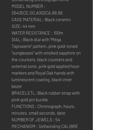
MODEL NUMBER :
26405CE.OO.A002CA.99.99
CASE MATERIAL: Black ceramic
SIZE: 44 mm
WATER RESISTANCE : 100m
DIAL: Black dial with “Méga
Tapisserie” pattern, pink gold-toned
“sunglasses” with smoked sapphire on
the counters, black counters and
external zone, pink gold applied hour-
markers and Royal Oak hands with
luminescent coating, black inner
bezel
BRACELETL: Black rubber strap with
pink gold pin buckle
FUNCTIONS : Chronograph, hours,
minutes, small seconds, date
NUMBER OF JEWELS : 54
MECHANISM : Selfwinding CALIBRE