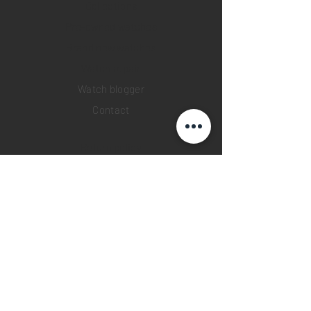
Collections
Pre-owned watches
Brand new watches
​Watch repair
Watch blogger
Contact
Return policy
Privacy policy
FAQ
INSTAGRAM
YOUTUBE
FACEBOOK
28 Watches App