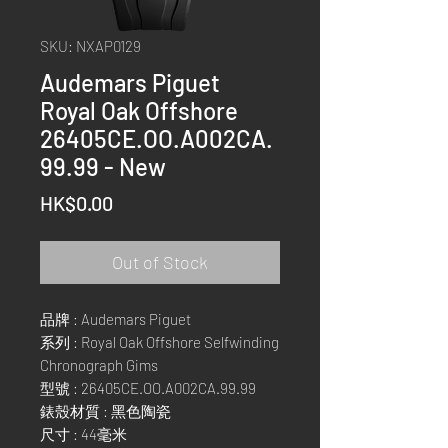
SKU: NXAP0129
Audemars Piguet
Royal Oak Offshore
26405CE.OO.A002CA.
99.99 - New
Price
HK$0.00
Out of Stock
品牌 : Audemars Piguet
系列 : Royal Oak Offshore Selfwinding
Chronograph Gims
型號 : 26405CE.OO.A002CA.99.99
錶殼材質 : 黑色陶瓷
尺寸 : 44毫米