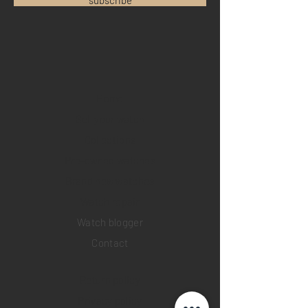
subscribe
Home
Sell your watch
Collections
Pre-owned watches
Brand new watches
​Watch repair
Watch blogger
Contact
Return policy
Privacy policy