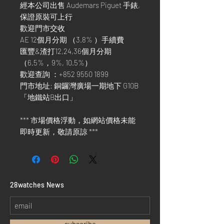
經本公司出售 Audemars Piguet 手錶,
保證原裝可上行
歡迎門市交收
AE 12個月分期 （3.8% ）手續費
匯豐&渣打12,24,36個月分期
（6.5%，9%, 10.5%）
歡迎查詢 ：+852 9550 1899
門市地址: 銅鑼灣廣場一期地下 G10B
「地鐵站B出口」
*** 市場價格浮動，如網站價格未能
即時更新，敬請原諒 ***
​28watches News