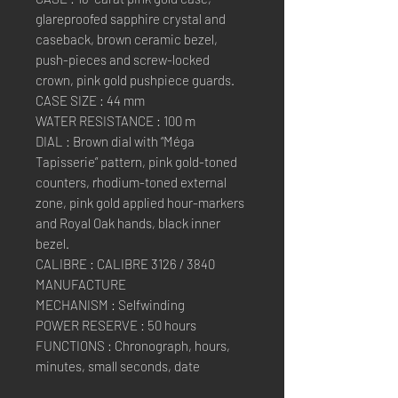
glareproofed sapphire crystal and
caseback, brown ceramic bezel,
push-pieces and screw-locked
crown, pink gold pushpiece guards.
CASE SIZE : 44 mm
WATER RESISTANCE : 100 m
DIAL : Brown dial with “Méga
Tapisserie” pattern, pink gold-toned
counters, rhodium-toned external
zone, pink gold applied hour-markers
and Royal Oak hands, black inner
bezel.
CALIBRE : CALIBRE 3126 / 3840
MANUFACTURE
MECHANISM : Selfwinding
POWER RESERVE : 50 hours
FUNCTIONS : Chronograph, hours,
minutes, small seconds, date