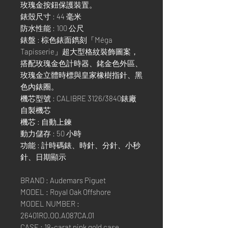
玫瑰金按鈕保護裝置。
錶殼尺寸 : 44 毫米
防水性能 : 100 公尺
錶盤 : 棕色錶面鐫刻「Méga
Tapisserie」超大型格紋裝飾圖案，
搭配玫瑰金色計時器、銠金色外區、
玫瑰金立體時標與皇家橡樹指針、黑
色內錶圈。
機芯型號 : CALIBRE 3126/3840錶廠
自製機芯
機芯 : 自動上鍊
動力儲存 : 50 小時
功能 : 計時碼錶、時針、分針、小秒
針、日期顯示
BRAND : Audemars Piguet
MODEL : Royal Oak Offshore
MODEL NUMBER :
26401RO.OO.A087CA.01
CASE : 18-carat pink gold case,