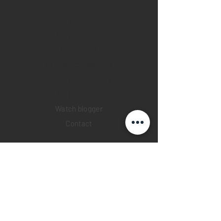
Home
Sell your watch
Collections
Pre-owned watches
Brand new watches
​Watch repair
Watch blogger
Contact
Return policy
Privacy policy
FAQ
INSTAGRAM
YOUTUBE