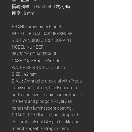
擺輪頻率 : 4 Hz 28,800 次/小時
厚度 : 8 mm
BRAND : Audemars Piguet
MODEL : ROYAL OAK OFFSHORE
SELFWINDING CHRONOGRAPH
MODEL NUMBER :
26238OK.OO.A002CA.01
CASE MATERIAL : Pink Gold
WATER RESISTANCE : 100 m
SIZE : 42 mm
DIAL : Anthracite grey dial with “Méga
Tapisserie” pattern, black counters
and inner bezel, arabic numeral hour-
markers and pink gold Royal Oak
hands with luminescent coating.
BRACELET : Black rubber strap with
18-carat pink gold AP pin buckle and
interchangeable strap system.