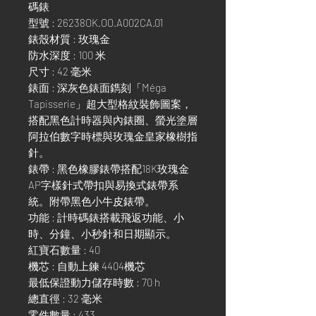
碼錶
型號 : 26238OK.OO.A002CA.01
錶殼材質 : 玫瑰金
防水深度 : 100 米
尺寸 : 42 毫米
錶面 : 深灰色錶面鐫刻「Méga
Tapisserie」超大型格紋裝飾圖案，
搭配黑色計時器與內錶圈、螢光塗層
阿拉伯數字時標與玫瑰金皇家橡樹指
針。
錶帶 : 黑色橡膠錶帶搭配18K玫瑰金
AP字樣針式帶扣與易換式錶帶系
統。附帶黑色小牛皮錶帶。
功能 : 計時碼錶搭載飛返功能、小
時、分鐘、小秒針和日期顯示。
紅寶石數量 : 40
機芯 : 自動上鍊 4404機芯
最低保證動力儲存時數 : 70 h
總直徑 : 32 毫米
零件數量 : 433