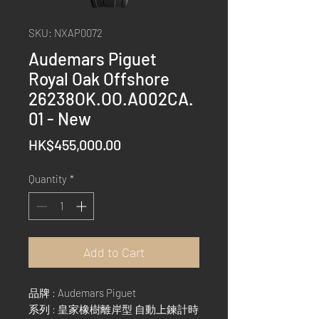
SKU: NXAP0072
Audemars Piguet
Royal Oak Offshore
26238OK.OO.A002CA.
01 - New
Price
HK$455,000.00
Quantity
*
Add to Cart
品牌 : Audemars Piguet
系列 : 皇家橡樹離岸型 自動上鍊計時