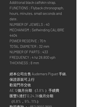
Additional black calfskin strap.
FUNCTIONS : Flyback chronograph,
hours, minutes, small seconds and
date.
NUMBER OF JEWELS : 40
MECHANISM : Selfwinding CALIBRE
4404
POWER RESERVE : 70 h
TOTAL DIAMETER : 32 mm
NUMBER OF PARTS : 433
FREQUENCY : 4 hz 28,800 vph
THICKNESS : 8 mm
經本公司出售 Audemars Piguet 手錶,
保證原裝可上行
歡迎門市交收
AE 12個月分期 （3.8% ）手續費
匯豐&渣打12,24,36個月分期
（6.8%，9%, 11%）
歡迎查詢 ：+852 9550 1899