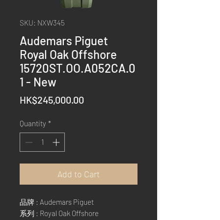
SKU: NXW345
Audemars Piguet
Royal Oak Offshore
15720ST.OO.A052CA.0
1 - New
Price
HK$245,000.00
Quantity
*
Add to Cart
品牌 : Audemars Piguet
系列 : Royal Oak Offshore