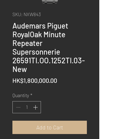
SKU: NXW843
Audemars Piguet
RoyalOak Minute
Repeater
Supersonnerie
26591TI.OO.1252TI.03-
New
Price
HK$1,800,000.00
Quantity
*
Add to Cart