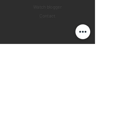
Watch blogger
Contact
Return policy
Privacy policy
FAQ
INSTAGRAM
YOUTUBE
FACEBOOK
28 Watches App