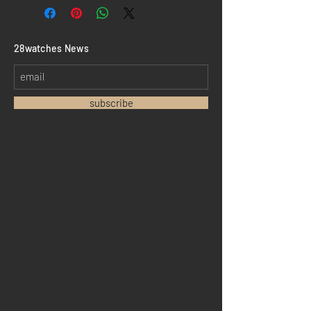
​28watches News
subscribe
Home
Sell your watch
Collections
Pre-owned watches
Brand new watches
​Watch repair