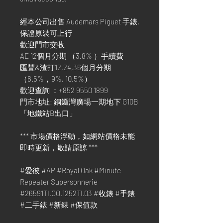
經本公司出售 Audemars Piguet 手錶,
保證原裝可上行
歡迎門市交收
AE 12個月分期 （3.8% ）手續費
匯豐&渣打12,24,36個月分期
（6.5%，9%, 10.5%）
歡迎查詢 ：+852 9550 1899
門市地址: 銅鑼灣廣場一期地下 G10B
「地鐵站B出口」
*** 市場價格浮動，如網站價格未能
即時更新，敬請原諒 ***
#愛彼 #AP #Royal Oak #Minute
Repeater Supersonnerie
#26591TI.OO.1252TI.03 #收錶 #手錶
#二手錶 #新錶 #保值款