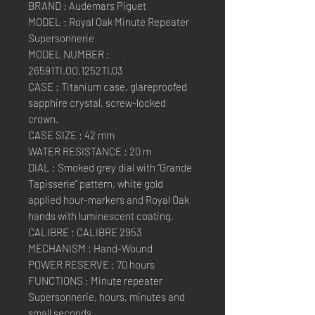
BRAND : Audemars Piguet
MODEL : Royal Oak Minute Repeater
Supersonnerie
MODEL NUMBER :
26591TI.OO.1252TI.03
CASE : Titanium case, glareproofed
sapphire crystal, screw-locked
crown.
CASE SIZE : 42 mm
WATER RESISTANCE : 20 m
DIAL : Smoked grey dial with “Grande
Tapisserie” pattern, white gold
applied hour-markers and Royal Oak
hands with luminescent coating.
CALIBRE : CALIBRE 2953
MECHANISM : Hand-Wound
POWER RESERVE : 70 hours
FUNCTIONS : Minute repeater
Supersonnerie, hours, minutes and
small seconds.