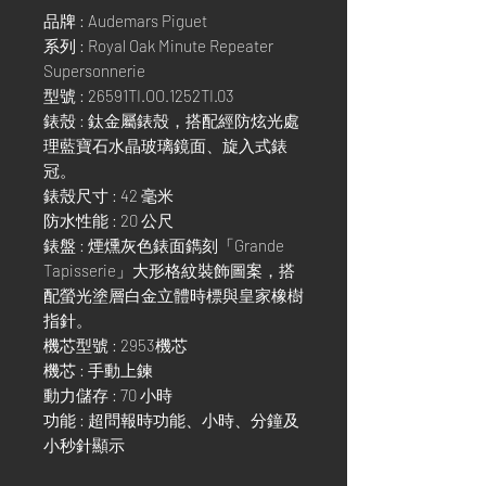
品牌 : Audemars Piguet
系列 : Royal Oak Minute Repeater
Supersonnerie
型號 : 26591TI.OO.1252TI.03
錶殼 : 鈦金屬錶殼，搭配經防炫光處
理藍寶石水晶玻璃鏡面、旋入式錶
冠。
錶殼尺寸 : 42 毫米
防水性能 : 20 公尺
錶盤 : 煙燻灰色錶面鐫刻「Grande
Tapisserie」大形格紋裝飾圖案，搭
配螢光塗層白金立體時標與皇家橡樹
指針。
機芯型號 : 2953機芯
機芯 : 手動上鍊
動力儲存 : 70 小時
功能 : 超問報時功能、小時、分鐘及
小秒針顯示