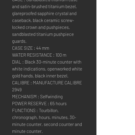
and satin-brushed titanium bezel,
glareproofed sapphire crystal and
caseback, black ceramic screw-
locked crown and pushpieces,
sandblasted titanium pushpiece
guards.
CASE SIZE : 44 mm
WATER RESISTANCE : 100 m
DIAL : Black 30-minute counter with
white indications, openworked white
gold hands, black inner bezel.
CALIBRE : MANUFACTURE CALIBRE
2949
MECHANISM : Selfwinding
POWER RESERVE : 65 hours
FUNCTIONS : Tourbillon,
chronograph, hours, minutes, 30-
minute counter, second counter and
minute counter.