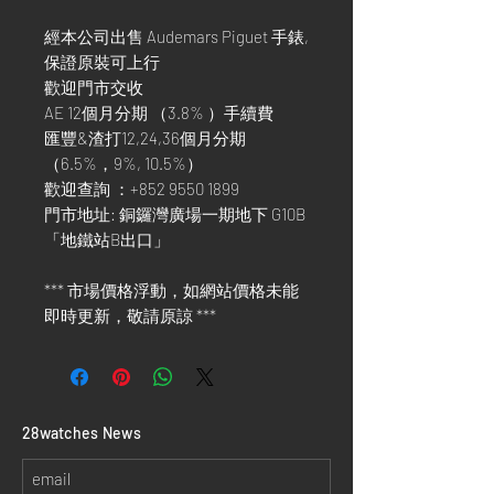
經本公司出售 Audemars Piguet 手錶,
保證原裝可上行
歡迎門市交收
AE 12個月分期 （3.8% ）手續費
匯豐&渣打12,24,36個月分期
（6.5%，9%, 10.5%）
歡迎查詢 ：+852 9550 1899
門市地址: 銅鑼灣廣場一期地下 G10B
「地鐵站B出口」
*** 市場價格浮動，如網站價格未能
即時更新，敬請原諒 ***
​28watches News