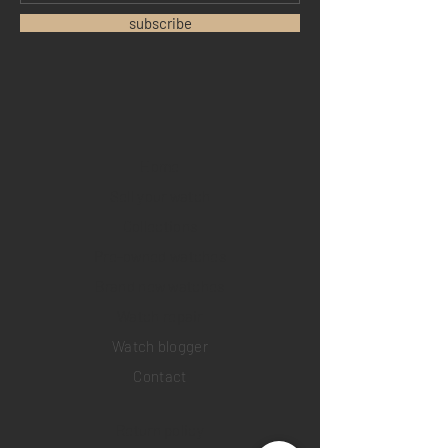
subscribe
Home
Sell your watch
Collections
Pre-owned watches
Brand new watches
​Watch repair
Watch blogger
Contact
Return policy