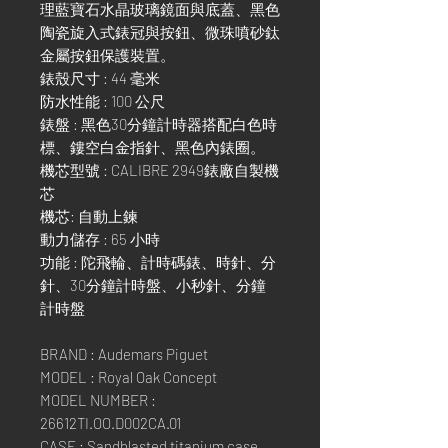
理藍寶石水晶玻璃鏡面與底蓋、黑色
陶瓷旋入式錶冠與按鈕、微珠噴砂鈦
金屬按鈕保護裝置。
錶殼尺寸 : 44 毫米
防水性能 : 100 公尺
錶盤 : 黑色30分鐘計時器搭配白色時
標、鏤空白金指針、黑色內錶圈。
機芯型號 : CALIBRE 2949錶廠自製機
芯
機芯: 自動上鍊
動力儲存 : 65 小時
功能 : 陀飛輪、計時碼錶、時針、分
針、30分鐘計時盤、小秒針、分鐘
計時盤
BRAND : Audemars Piguet
MODEL : Royal Oak Concept
MODEL NUMBER :
26612TI.OO.D002CA.01
CASE : Sandblasted titanium case