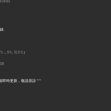
 (dial).
e
手錶,
%，9%, 10.5%）
0B
能即時更新，敬請原諒 ***