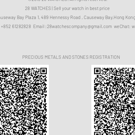
28 WATCHES | Sell your watch in best price
auseway Bay Plaza 1, 489 Hennessy Road , Causeway Bay,Hong Ko
：
+852 61282828
Email :
28watchescompany@gmail.com
weChat: w
PRECIOUS METALS AND STONES REGISTRATION