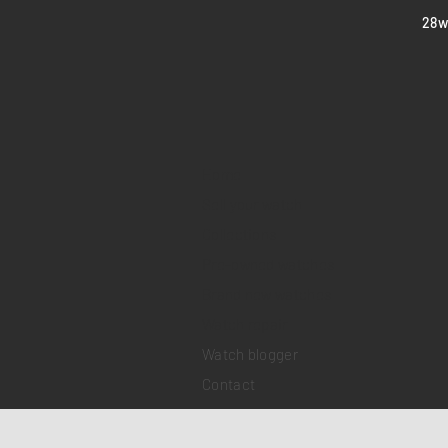
​28
Home
Sell your watch
Collections
Pre-owned watches
Brand new watches
​Watch repair
Watch blogger
Contact