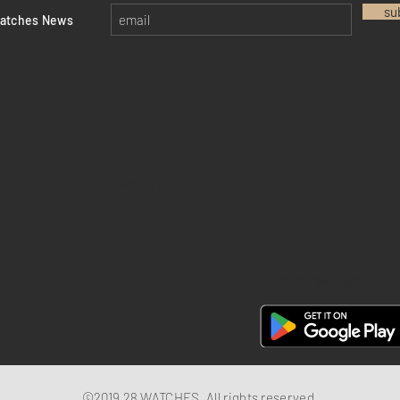
su
watches News
Return policy
Privacy policy
FAQ
28 Watches App
©2019 28 WATCHES. All rights reserved.