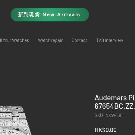
新到現貨 New Arrivals
ll Your Watches
Watch repair
Contact
TVB Interview
Audemars Pi
67654BC.ZZ.
SKU: NXW460
Price
HK$0.00