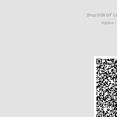
Shop G10B G/F C
Hotline