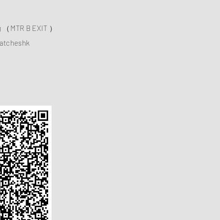
ng （MTR B EXIT ）
atcheshk