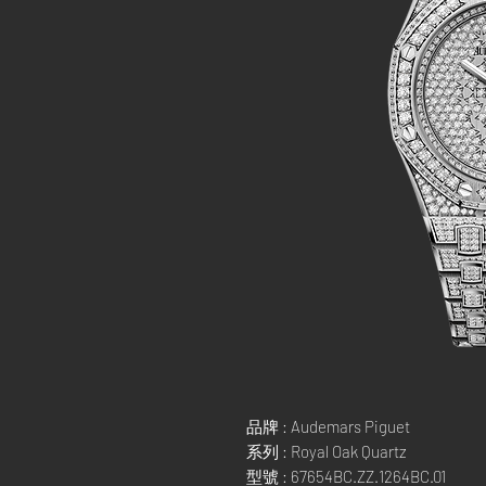
品牌 : Audemars Piguet
系列 : Royal Oak Quartz
型號 : 67654BC.ZZ.1264BC.01