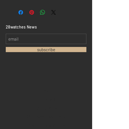
​28watches News
subscribe
Home
Sell your watch
Collections
Pre-owned watches
Brand new watches