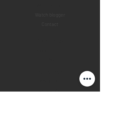
​Watch repair
Watch blogger
Contact
Return policy
Privacy policy
FAQ
INSTAGRAM
YOUTUBE
FACEBOOK
28 Watches App