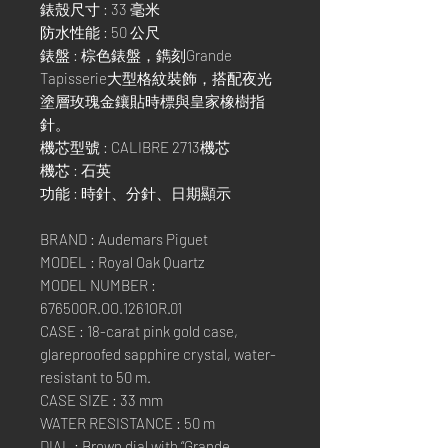
錶殼尺寸 : 33 毫米
防水性能 : 50 公尺
錶盤 : 棕色錶盤，鐫刻Grande
Tapisserie大型格紋裝飾，搭配夜光
塗層玫瑰金鑲貼時標與皇家橡樹指
針。
機芯型號 : CALIBRE 2713機芯
機芯 : 石英
功能 : 時針、分針、日期顯示
BRAND : Audemars Piguet
MODEL : Royal Oak Quartz
MODEL NUMBER :
67650OR.OO.1261OR.01
CASE : 18-carat pink gold case,
glareproofed sapphire crystal, water-
resistant to 50 m.
CASE SIZE : 33 mm
WATER RESISTANCE : 50 m
DIAL : Brown dial with “Grande