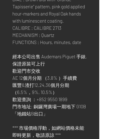
Tapisserie” pattern, pink gold applied
hour-markers and Royal Oak hands
with luminescent coating.
CALIBRE : CALIBRE 2713
MECHANISM : Quartz
FUNCTIONS : Hours, minutes, date
經本公司出售 Audemars Piguet 手錶,
保證原裝可上行
歡迎門市交收
AE 12個月分期 （3.8% ）手續費
匯豐&渣打12,24,36個月分期
（6.5%，9%, 10.5%）
歡迎查詢 ：+852 9550 1899
門市地址: 銅鑼灣廣場一期地下 G10B
「地鐵站B出口」
*** 市場價格浮動，如網站價格未能
即時更新，敬請原諒 ***