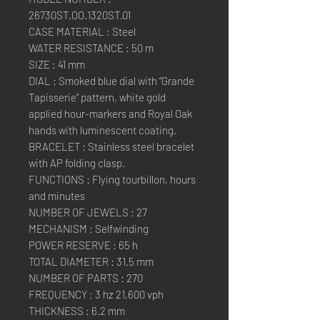
26730ST.OO.1320ST.01
CASE MATERIAL : Steel
WATER RESISTANCE : 50 m
SIZE : 41 mm
DIAL : Smoked blue dial with “Grande
Tapisserie” pattern, white gold
applied hour-markers and Royal Oak
hands with luminescent coating.
BRACELET : Stainless steel bracelet
with AP folding clasp.
FUNCTIONS : Flying tourbillon, hours
and minutes
NUMBER OF JEWELS : 27
MECHANISM : Selfwinding
POWER RESERVE : 65 h
TOTAL DIAMETER : 31.5 mm
NUMBER OF PARTS : 270
FREQUENCY : 3 hz 21,600 vph
THICKNESS : 6.2 mm