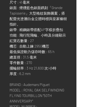
尺寸 : 41 毫米
錶面 : 煙燻藍色錶面鐫刻「Grande
Tapisserie」大型格紋裝飾圖案，搭
配螢光塗層白金立體時標與皇家橡樹
指針。
錶帶 : 精鋼錶帶搭配AP字樣折疊扣
功能 : 飛行陀飛輪、小時及分鐘顯示
紅寶石數量 : 27
機芯 : 自動上鍊 2950機芯
最低保證動力儲存時數 : 65 h
總直徑 : 31.5 毫米
零件數量 : 270
擺輪頻率 : 3 Hz 21,600 次/小時
厚度 : 6.2 mm
BRAND : Audemars Piguet
MODEL : ROYAL OAK SELFWINDING
FLYING TOURBILLON "50TH
ANNIVERSARY"
MODEL NUMBER :