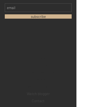
subscribe
Home
Sell your watch
Collections
Pre-owned watches
Brand new watches
​Watch repair
Watch blogger
Contact