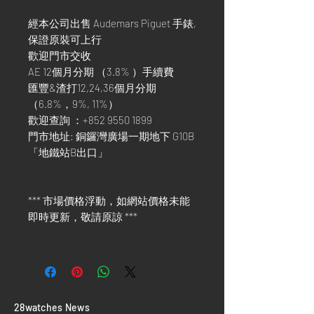
經本公司出售 Audemars Piguet 手錶,
保證原裝可上行
歡迎門市交收
AE 12個月分期 （3.8% ）手續費
匯豐&渣打12,24,36個月分期
（6.8%，9%, 11%）
歡迎查詢 ：+852 9550 1899
門市地址: 銅鑼灣廣場一期地下 G10B
「地鐵站B出口」
*** 市場價格浮動，如網站價格未能
即時更新，敬請原諒 ***
​28watches News