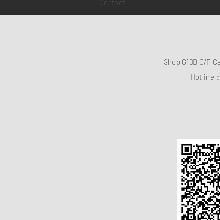
Contact
Shop G10B G/F C
Hotline