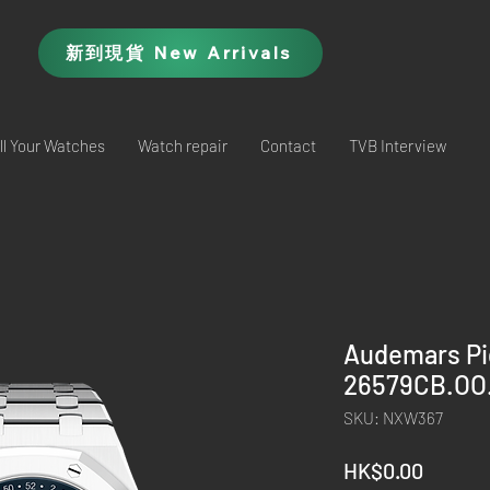
新到現貨 New Arrivals
ll Your Watches
Watch repair
Contact
TVB Interview
Audemars Pi
26579CB.OO.
SKU: NXW367
Price
HK$0.00