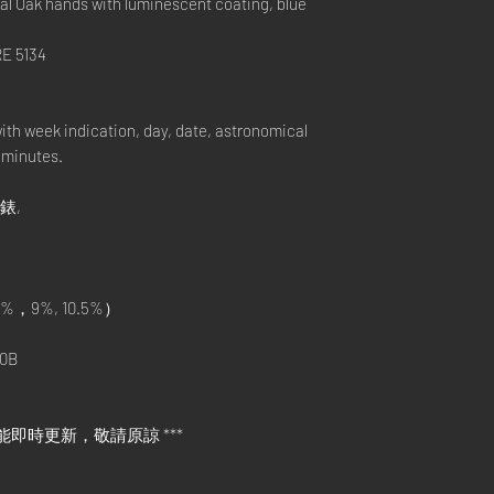
al Oak hands with luminescent coating, blue
E 5134
th week indication, day, date, astronomical
 minutes.
手錶,
%，9%, 10.5%）
0B
能即時更新，敬請原諒 ***