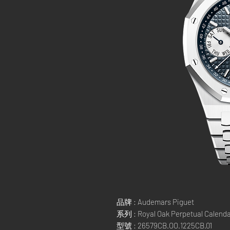
品牌 : Audemars Piguet
系列 : Royal Oak Perpetual Calend
型號 : 26579CB.OO.1225CB.01