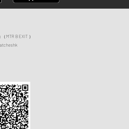
ng （MTR B EXIT ）
atcheshk