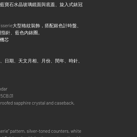
眩光藍寶石水晶玻璃鏡面與底蓋、旋入式錶冠
Tapisserie大型格紋裝飾，搭配銀色計時盤、
樹指針、藍色內錶圈。
製機芯
星期、日期、天文月相、月份、閏年、時針、
ndar
5CB.01
roofed sapphire crystal and caseback,
serie” pattern, silver-toned counters, white