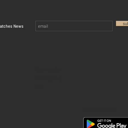
su
watches News
Return policy
Privacy policy
FAQ
28 Watches App