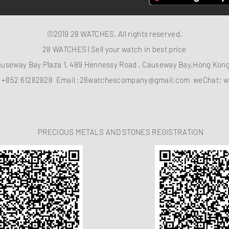
©2019 28 WATCHES. All rights reserved.
28 WATCHES | Sell your watch in best price
auseway Bay Plaza 1, 489 Hennessy Road , Causeway Bay,Hong Ko
：
+852 61282828
Email :
28watchescompany@gmail.com
weChat: w
PRECIOUS METALS AND STONES REGISTRATION