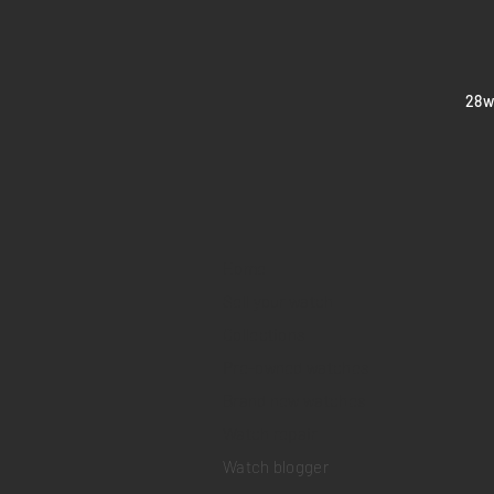
​28
Home
Sell your watch
Collections
Pre-owned watches
Brand new watches
​Watch repair
Watch blogger