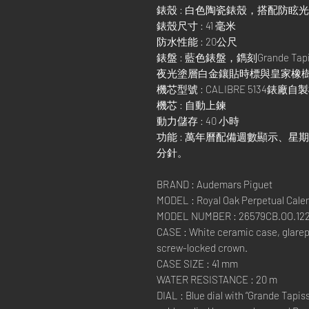
錶殼 : 白色陶瓷錶殼，搭配防
錶殼尺寸 : 41 毫米
防水性能 : 20公尺
錶盤 : 藍色錶盤，鐫刻Grande 
夜光塗層白金鑲貼時標與皇家橡
機芯型號 : CALIBRE 5134錶廠自
機芯 : 自動上鍊
動力儲存 : 40 小時
功能 : 萬年曆配備週數顯示、
分針。
BRAND : Audemars Piguet
MODEL : Royal Oak Perpetual Cale
MODEL NUMBER : 26579CB.OO.122
CASE : White ceramic case, glarep
screw-locked crown.
CASE SIZE : 41 mm
WATER RESISTANCE : 20 m
DIAL : Blue dial with “Grande Tapis