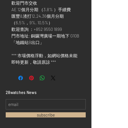
歡迎門市交收
AE 12個月分期 （3.8% ）手續費
匯豐&渣打12,24,36個月分期
（6.5%，9%, 10.5%）
歡迎查詢 ：+852 9550 1899
門市地址: 銅鑼灣廣場一期地下 G10B
「地鐵站B出口」
*** 市場價格浮動，如網站價格未能
即時更新，敬請原諒 ***
​28watches News
subscribe