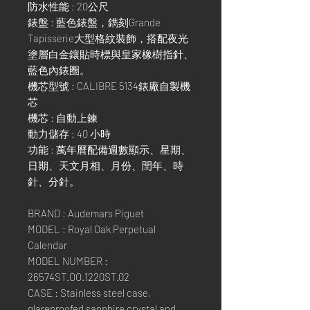
防水性能 : 20公尺
錶盤 : 藍色錶盤，鐫刻Grande
Tapisserie大型格紋裝飾，搭配夜光
塗層白金鑲貼時標與皇家橡樹指針、
藍色內錶圈。
機芯型號 : CALIBRE 5134錶廠自製機
芯
機芯 : 自動上鍊
動力儲存 : 40 小時
功能 : 萬年曆配備週數顯示、星期、
日期、天文月相、月份、閏年、時
針、分針。
BRAND : Audemars Piguet
MODEL : Royal Oak Perpetual
Calendar
MODEL NUMBER :
26574ST.OO.1220ST.02
CASE : Stainless steel case,
glareproofed sapphire crystal and