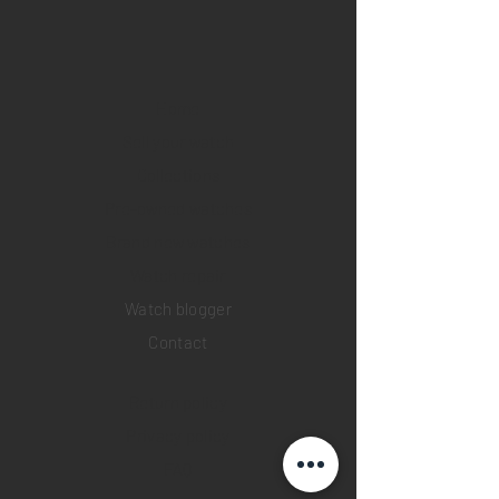
Home
Sell your watch
Collections
Pre-owned watches
Brand new watches
​Watch repair
Watch blogger
Contact
Return policy
Privacy policy
FAQ