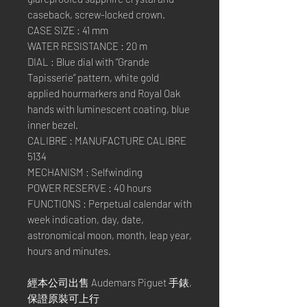
caseback, screw-locked crown.
CASE SIZE : 41 mm
WATER RESISTANCE : 20 m
DIAL : Blue dial with “Grande
Tapisserie” pattern, white gold
applied hourmarkers and Royal Oak
hands with luminescent coating, blue
inner bezel.
CALIBRE : MANUFACTURE CALIBRE
5134
MECHANISM : Selfwinding
POWER RESERVE : 40 hours
FUNCTIONS : Perpetual calendar with
week indication, day, date,
astronomical moon, month, leap year,
hours and minutes.
經本公司出售 Audemars Piguet 手錶,
保證原裝可上行