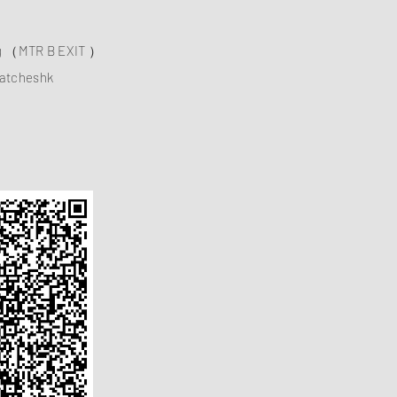
ng （MTR B EXIT ）
atcheshk