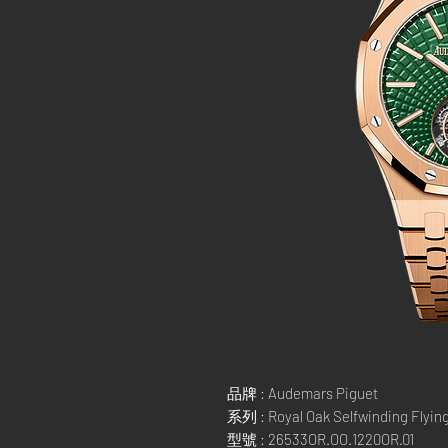
品牌 : Audemars Piguet
系列 : Royal Oak Selfwinding Flying
型號 : 26533OR.OO.1220OR.01