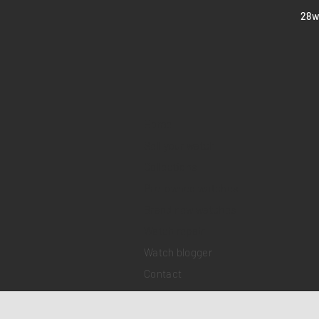
​28
Home
Sell your watch
Collections
Pre-owned watches
Brand new watches
​Watch repair
Watch blogger
Contact