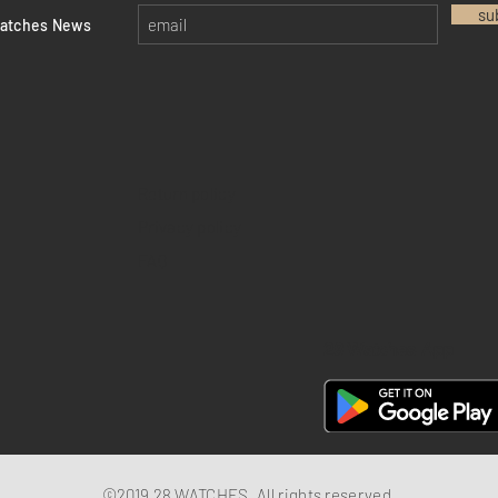
su
watches News
Return policy
Privacy policy
FAQ
28 Watches App
©2019 28 WATCHES. All rights reserved.