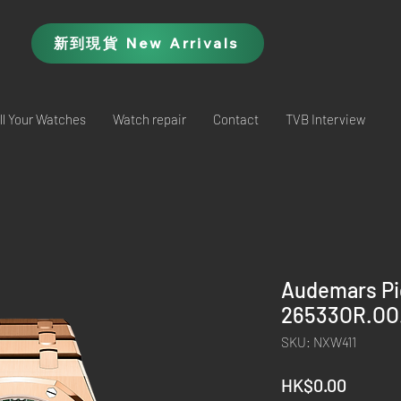
新到現貨 New Arrivals
ll Your Watches
Watch repair
Contact
TVB Interview
Audemars Pi
26533OR.OO.
SKU: NXW411
Price
HK$0.00