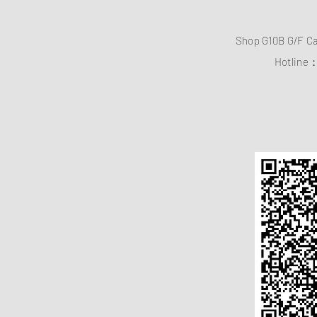
Shop G10B G/F C
Hotline