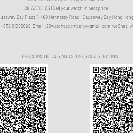
28 WATCHES | Sell your watch in best price
auseway Bay Plaza 1, 489 Hennessy Road , Causeway Bay,Hong Ko
：
+852 61282828
Email :
28watchescompany@gmail.com
weChat: w
PRECIOUS METALS AND STONES REGISTRATION