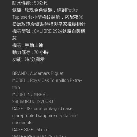
防水性能 : 50公尺
錶盤 : 玫瑰金色錶盤，鐫刻Petite
Tapisserie小型格紋裝飾，搭配夜光
塗層玫瑰金鑲貼時標與皇家橡樹指針
機芯型號 : CALIBRE 2924錶廠自製機
芯
機芯 : 手動上鍊
動力儲存 : 70 小時
功能 : 時/分顯示
BRAND : Audemars Piguet
MODEL : Royal Oak Tourbillon Extra-
thin
MODEL NUMBER :
26515OR.OO.1220OR.01
CASE : 18-carat pink-gold case,
glareproofed sapphire crystal and
casebook.
CASE SIZE : 41 mm
WATER RESISTANCE : 50 m