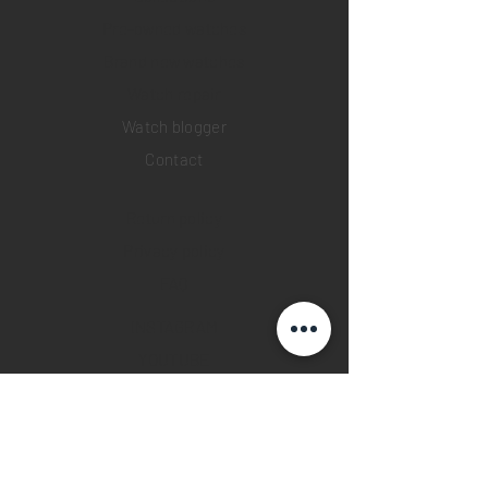
Pre-owned watches
Brand new watches
​Watch repair
Watch blogger
Contact
Return policy
Privacy policy
FAQ
INSTAGRAM
YOUTUBE
FACEBOOK
28 Watches App