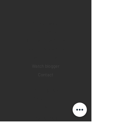
Home
Sell your watch
Collections
Pre-owned watches
Brand new watches
​Watch repair
Watch blogger
Contact
Return policy
Privacy policy
FAQ
INSTAGRAM
YOUTUBE