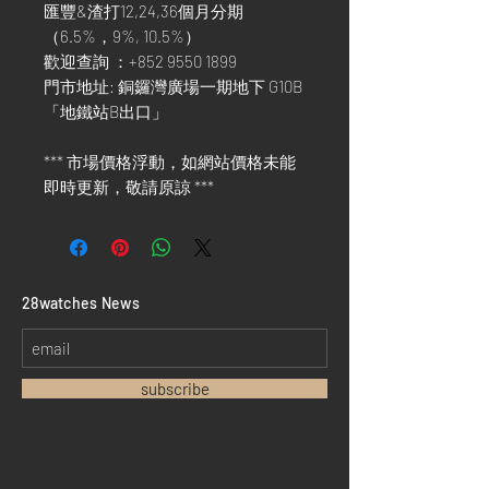
匯豐&渣打12,24,36個月分期
（6.5%，9%, 10.5%）
歡迎查詢 ：+852 9550 1899
門市地址: 銅鑼灣廣場一期地下 G10B
「地鐵站B出口」
*** 市場價格浮動，如網站價格未能
即時更新，敬請原諒 ***
​28watches News
subscribe