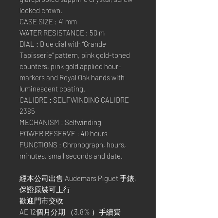
locked crown.
CASE SIZE : 41 mm
WATER RESISTANCE : 50 m
DIAL : Blue dial with “Grande
Tapisserie” pattern, pink gold-toned
counters, pink gold applied hour-
markers and Royal Oak hands with
luminescent coating.
CALIBRE : SELFWINDING CALIBRE
2385
MECHANISM : Selfwinding
POWER RESERVE : 40 hours
FUNCTIONS : Chronograph, hours,
minutes, small seconds and date.
經本公司出售 Audemars Piguet 手錶,
保證原裝可上行
歡迎門市交收
AE 12個月分期 （3.8% ）手續費