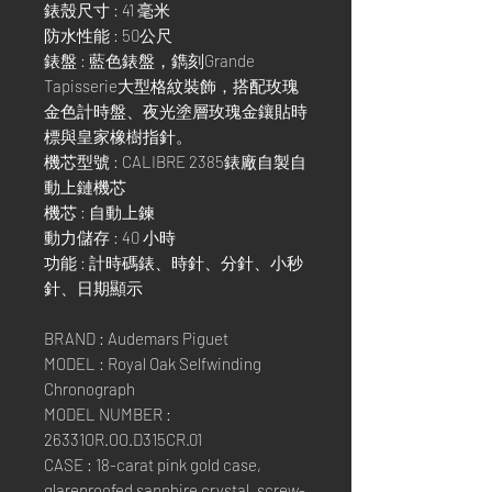
錶殼尺寸 : 41 毫米
防水性能 : 50公尺
錶盤 : 藍色錶盤，鐫刻Grande
Tapisserie大型格紋裝飾，搭配玫瑰
金色計時盤、夜光塗層玫瑰金鑲貼時
標與皇家橡樹指針。
機芯型號 : CALIBRE 2385錶廠自製自
動上鏈機芯
機芯 : 自動上鍊
動力儲存 : 40 小時
功能 : 計時碼錶、時針、分針、小秒
針、日期顯示
BRAND : Audemars Piguet
MODEL : Royal Oak Selfwinding
Chronograph
MODEL NUMBER :
26331OR.OO.D315CR.01
CASE : 18-carat pink gold case,
glareproofed sapphire crystal, screw-